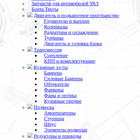
Запчасти для автомобилей УАЗ
Борта Тенты
Двигатель и подкапотное пространство
Глушители и выхлоп
Коленвалы
Радиаторы и охлаждение
Турбины
Двигатель и головка блока
Трансмиссия
Сцепление
КПП и комплектующие
Кузовные эл-ты
Бампера
Силовые Бампера
Обтекатели
Фаркопы
Фары и оптика
Кузовные прочие
Подвеска
Амортизаторы
Ступицы
Шрус
Элементы подвески
Редукторы и приводы