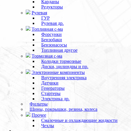
Карданы
Редукторы
Рулевая
ГУР
Рулевая др.
Топливная с-ма
Форсунки
Бензобаки
Бензонасосы
Топливная другое
Тормозная с-ма
Колодки тормозные
Диски, цилиндры и пр.
Электронные компоненты
Внутренняя электрика
Датчики
Генераторы
Стартеры
Электрика др.
Фильтры
Шины, покрышки, резина, колеса
Прочее
Смазочные и охлаждающие жидкости
Чехлы