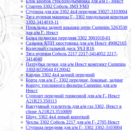
Блок кнопок стеклоподъемника для а/м Г- Некст
Стартер 3302 Соболь ЗМЗ УМЗ
Ступица для а\м 3302 4х4 передняя 33027-3103004
Тяга рулевая машины Г- 3302 продольная короткая
3302-3414010-11
Прокладка задней крышки цепи Cummins 5263530
для а/м Г- Некст
Балка подвески передняя 3302 3001010-01
Сальник КПП хвостовика для а/м Некст 49082165
Колесный стальной диск УАЗ R16
Тяга рулевая Соболь 2217 2217-3414052 2217-
3414040
Патрубки печки для а/м Некст комплект Cummins
3302-8120044 8120042
Кардан 3302 4х4 задний передний
Борта для а/м Г- 3302 передние, боковые, задние
Корпус топливного фильтра Cummins для а/м
Некст
Суппорт передний тормозной для а/м Г- Некст
А21R23.350113
Вакуумный усилитель для а/м газ 3302, Некст в
сборе A21R23.3510009
Шрус 3302 4х4 левый короткий
Чехлы 3302 Соболь 2217 для а/м Г- 2705 Некст
Ступица передняя для а/м Г- 3302 3302-3103004