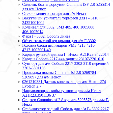
Сальник болта форсунки Cummins ISF 2.8 5255314
для а/м Некст
Стекло заднего фонаря для а/м Некст
Вакуумный усилитель тормозов для Г- 3110
24351001002
Коленвал для 3302, ЗМЗ 405, 406 1005008
406.1005014
Фара Г- 3302, Соболь линза
Обтекатель спойлер крыши для а/м Г-3302
Головка блока цилиндров УМЗ 4213 4216
4213.1003001-40
Кардан рулевой для а/м Г- Некст А21R23.3422014
Кардан Соболь 2217 4х4 задний 23107-2201010
Суппорт для а\м Соболь 2217 3302 3110 передний
3302-3501136
Прокладка помпы Cummins isf 2.8 5269784
5269897 для а/м Некст
0261210331 Датчик коленвала для а/м Некст 274
Evotech 2,7
Направляющая скобы суппорта для а/м Некст
A21R23.3501136 37
Стартер Cummins isf 2.8 купить 5295576 для а/м Г-
Некст
Стабилизатор задний Соболь для а/м Г- 3302 2217