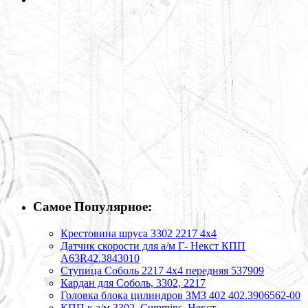
Самое Популярное:
Крестовина шруса 3302 2217 4х4
Датчик скорости для а/м Г- Некст КПП
А63R42.3843010
Ступица Соболь 2217 4х4 передняя 537909
Кардан для Соболь, 3302, 2217
Головка блока цилиндров ЗМЗ 402 402.3906562-00
КПП к а/м 3302, Cummins, Некст