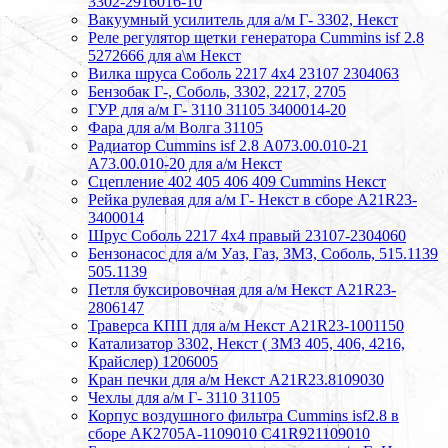
3302-2916016-10
Вакуумный усилитель для а/м Г- 3302, Некст
Реле регулятор щетки генератора Cummins isf 2.8
5272666 для а\м Некст
Вилка шруса Соболь 2217 4х4 23107 2304063
Бензобак Г-, Соболь, 3302, 2217, 2705
ГУР для а/м Г- 3110 31105 3400014-20
Фара для а/м Волга 31105
Радиатор Cummins isf 2.8 А073.00.010-21
А73.00.010-20 для а/м Некст
Сцепление 402 405 406 409 Cummins Некст
Рейка рулевая для а/м Г- Некст в сборе А21R23-
3400014
Шрус Соболь 2217 4х4 правый 23107-2304060
Бензонасос для а/м Уаз, Газ, ЗМЗ, Соболь, 515.1139
505.1139
Петля буксировочная для а/м Некст A21R23-
2806147
Траверса КПП для а/м Некст A21R23-1001150
Катализатор 3302, Некст ( ЗМЗ 405, 406, 4216,
Крайслер) 1206005
Кран печки для а/м Некст A21R23.8109030
Чехлы для а/м Г- 3110 31105
Корпус воздушного фильтра Cummins isf2.8 в
сборе АК2705А-1109010 С41R921109010