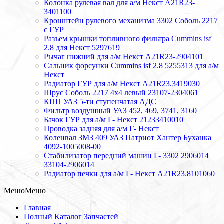
Колонка рулевая вал для а/м Некст A21R23-
3401100
Кронштейн рулевого механизма 3302 Соболь 2217
с ГУР
Разъем крышки топливного фильтра Cummins isf
2.8 для Некст 5297619
Рычаг нижний для а/м Некст А21R23-2904101
Сальник форсунки Cummins isf 2.8 5255313 для а/м
Некст
Радиатор ГУР для а/м Некст A21R23.3419030
Шрус Соболь 2217 4х4 левый 23107-2304061
КПП УАЗ 5-ти ступенчатая АДС
Фильтр воздушный УАЗ 452, 469, 3741, 3160
Бачок ГУР для а/м Г- Некст 21233410010
Проводка задняя для а/м Г- Некст
Коленвал ЗМЗ 409 УАЗ Патриот Хантер Буханка
4092-1005008-00
Стабилизатор передний машин Г- 3302 2906014
33104-2906014
Радиатор печки для а/м Г- Некст А21R23.8101060
Меню
Меню
Главная
Полный Каталог Запчастей