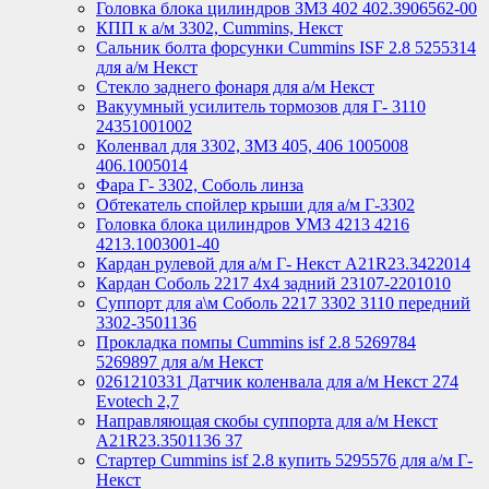
Головка блока цилиндров ЗМЗ 402 402.3906562-00
КПП к а/м 3302, Cummins, Некст
Сальник болта форсунки Cummins ISF 2.8 5255314
для а/м Некст
Стекло заднего фонаря для а/м Некст
Вакуумный усилитель тормозов для Г- 3110
24351001002
Коленвал для 3302, ЗМЗ 405, 406 1005008
406.1005014
Фара Г- 3302, Соболь линза
Обтекатель спойлер крыши для а/м Г-3302
Головка блока цилиндров УМЗ 4213 4216
4213.1003001-40
Кардан рулевой для а/м Г- Некст А21R23.3422014
Кардан Соболь 2217 4х4 задний 23107-2201010
Суппорт для а\м Соболь 2217 3302 3110 передний
3302-3501136
Прокладка помпы Cummins isf 2.8 5269784
5269897 для а/м Некст
0261210331 Датчик коленвала для а/м Некст 274
Evotech 2,7
Направляющая скобы суппорта для а/м Некст
A21R23.3501136 37
Стартер Cummins isf 2.8 купить 5295576 для а/м Г-
Некст