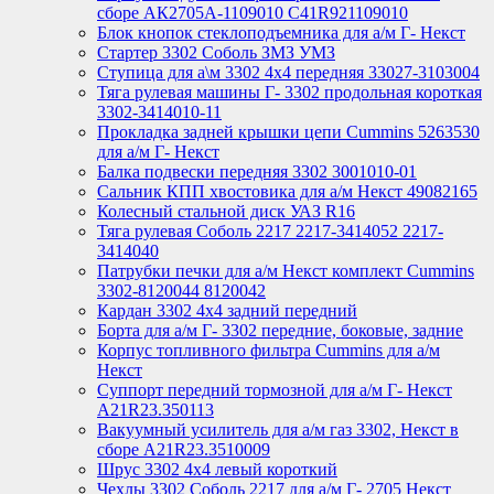
сборе АК2705А-1109010 С41R921109010
Блок кнопок стеклоподъемника для а/м Г- Некст
Стартер 3302 Соболь ЗМЗ УМЗ
Ступица для а\м 3302 4х4 передняя 33027-3103004
Тяга рулевая машины Г- 3302 продольная короткая
3302-3414010-11
Прокладка задней крышки цепи Cummins 5263530
для а/м Г- Некст
Балка подвески передняя 3302 3001010-01
Сальник КПП хвостовика для а/м Некст 49082165
Колесный стальной диск УАЗ R16
Тяга рулевая Соболь 2217 2217-3414052 2217-
3414040
Патрубки печки для а/м Некст комплект Cummins
3302-8120044 8120042
Кардан 3302 4х4 задний передний
Борта для а/м Г- 3302 передние, боковые, задние
Корпус топливного фильтра Cummins для а/м
Некст
Суппорт передний тормозной для а/м Г- Некст
А21R23.350113
Вакуумный усилитель для а/м газ 3302, Некст в
сборе A21R23.3510009
Шрус 3302 4х4 левый короткий
Чехлы 3302 Соболь 2217 для а/м Г- 2705 Некст