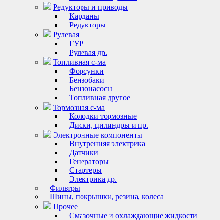
Редукторы и приводы
Карданы
Редукторы
Рулевая
ГУР
Рулевая др.
Топливная с-ма
Форсунки
Бензобаки
Бензонасосы
Топливная другое
Тормозная с-ма
Колодки тормозные
Диски, цилиндры и пр.
Электронные компоненты
Внутренняя электрика
Датчики
Генераторы
Стартеры
Электрика др.
Фильтры
Шины, покрышки, резина, колеса
Прочее
Смазочные и охлаждающие жидкости