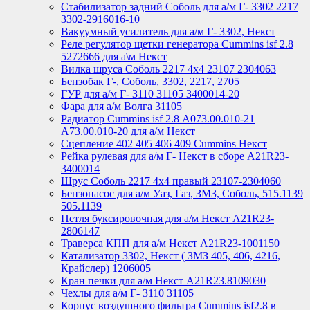
Стабилизатор задний Соболь для а/м Г- 3302 2217
3302-2916016-10
Вакуумный усилитель для а/м Г- 3302, Некст
Реле регулятор щетки генератора Cummins isf 2.8
5272666 для а\м Некст
Вилка шруса Соболь 2217 4х4 23107 2304063
Бензобак Г-, Соболь, 3302, 2217, 2705
ГУР для а/м Г- 3110 31105 3400014-20
Фара для а/м Волга 31105
Радиатор Cummins isf 2.8 А073.00.010-21
А73.00.010-20 для а/м Некст
Сцепление 402 405 406 409 Cummins Некст
Рейка рулевая для а/м Г- Некст в сборе А21R23-
3400014
Шрус Соболь 2217 4х4 правый 23107-2304060
Бензонасос для а/м Уаз, Газ, ЗМЗ, Соболь, 515.1139
505.1139
Петля буксировочная для а/м Некст A21R23-
2806147
Траверса КПП для а/м Некст A21R23-1001150
Катализатор 3302, Некст ( ЗМЗ 405, 406, 4216,
Крайслер) 1206005
Кран печки для а/м Некст A21R23.8109030
Чехлы для а/м Г- 3110 31105
Корпус воздушного фильтра Cummins isf2.8 в