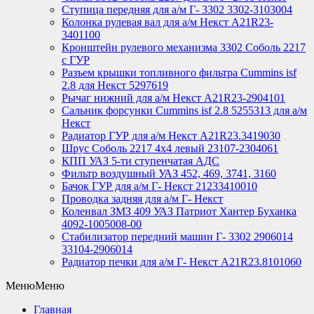
Ступица передняя для а/м Г- 3302 3302-3103004
Колонка рулевая вал для а/м Некст A21R23-
3401100
Кронштейн рулевого механизма 3302 Соболь 2217
с ГУР
Разъем крышки топливного фильтра Cummins isf
2.8 для Некст 5297619
Рычаг нижний для а/м Некст А21R23-2904101
Сальник форсунки Cummins isf 2.8 5255313 для а/м
Некст
Радиатор ГУР для а/м Некст A21R23.3419030
Шрус Соболь 2217 4х4 левый 23107-2304061
КПП УАЗ 5-ти ступенчатая АДС
Фильтр воздушный УАЗ 452, 469, 3741, 3160
Бачок ГУР для а/м Г- Некст 21233410010
Проводка задняя для а/м Г- Некст
Коленвал ЗМЗ 409 УАЗ Патриот Хантер Буханка
4092-1005008-00
Стабилизатор передний машин Г- 3302 2906014
33104-2906014
Радиатор печки для а/м Г- Некст А21R23.8101060
Меню
Меню
Главная