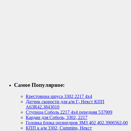
Самое Популярное:
Крестовина шруса 3302 2217 4х4
Датчик скорости для а/м Г- Некст КПП
А63R42.3843010
Ступица Соболь 2217 4х4 передняя 537909
Кардан для Соболь, 3302, 2217
Головка блока цилиндров ЗМЗ 402 402.3906562-00
КПП к а/м 3302, Cummins, Некст