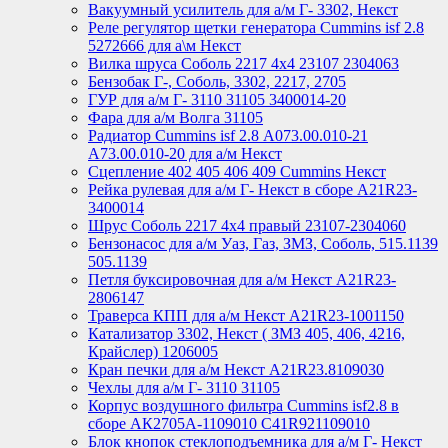
Вакуумный усилитель для а/м Г- 3302, Некст
Реле регулятор щетки генератора Cummins isf 2.8
5272666 для а\м Некст
Вилка шруса Соболь 2217 4х4 23107 2304063
Бензобак Г-, Соболь, 3302, 2217, 2705
ГУР для а/м Г- 3110 31105 3400014-20
Фара для а/м Волга 31105
Радиатор Cummins isf 2.8 А073.00.010-21
А73.00.010-20 для а/м Некст
Сцепление 402 405 406 409 Cummins Некст
Рейка рулевая для а/м Г- Некст в сборе А21R23-
3400014
Шрус Соболь 2217 4х4 правый 23107-2304060
Бензонасос для а/м Уаз, Газ, ЗМЗ, Соболь, 515.1139
505.1139
Петля буксировочная для а/м Некст A21R23-
2806147
Траверса КПП для а/м Некст A21R23-1001150
Катализатор 3302, Некст ( ЗМЗ 405, 406, 4216,
Крайслер) 1206005
Кран печки для а/м Некст A21R23.8109030
Чехлы для а/м Г- 3110 31105
Корпус воздушного фильтра Cummins isf2.8 в
сборе АК2705А-1109010 С41R921109010
Блок кнопок стеклоподъемника для а/м Г- Некст