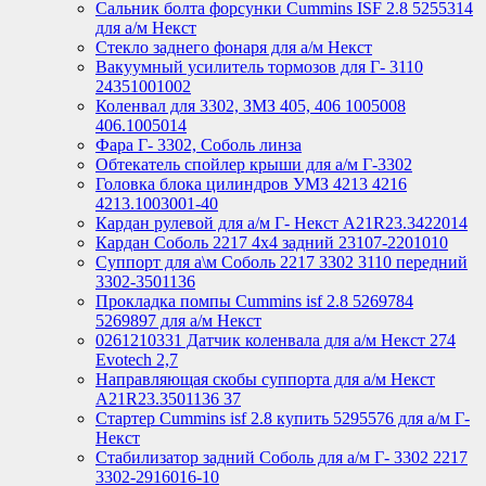
Сальник болта форсунки Cummins ISF 2.8 5255314
для а/м Некст
Стекло заднего фонаря для а/м Некст
Вакуумный усилитель тормозов для Г- 3110
24351001002
Коленвал для 3302, ЗМЗ 405, 406 1005008
406.1005014
Фара Г- 3302, Соболь линза
Обтекатель спойлер крыши для а/м Г-3302
Головка блока цилиндров УМЗ 4213 4216
4213.1003001-40
Кардан рулевой для а/м Г- Некст А21R23.3422014
Кардан Соболь 2217 4х4 задний 23107-2201010
Суппорт для а\м Соболь 2217 3302 3110 передний
3302-3501136
Прокладка помпы Cummins isf 2.8 5269784
5269897 для а/м Некст
0261210331 Датчик коленвала для а/м Некст 274
Evotech 2,7
Направляющая скобы суппорта для а/м Некст
A21R23.3501136 37
Стартер Cummins isf 2.8 купить 5295576 для а/м Г-
Некст
Стабилизатор задний Соболь для а/м Г- 3302 2217
3302-2916016-10