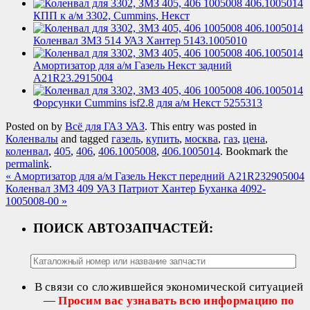
КПП к а/м 3302, Cummins, Некст
Коленвал ЗМЗ 514 УАЗ Хантер 5143.1005010
Амортизатор для а/м Газель Некст задний
А21R23.2915004
Форсунки Cummins isf2.8 для а/м Некст 5255313
Posted on
by
Всё для ГАЗ УАЗ
. This entry was posted in
Коленвалы
and tagged
газель
,
купить
,
москва
,
газ
,
цена
,
коленвал
,
405
,
406
,
406.1005008
,
406.1005014
. Bookmark the
permalink
.
«
Амортизатор для а/м Газель Некст передний A21R232905004
Коленвал ЗМЗ 409 УАЗ Патриот Хантер Буханка 4092-
1005008-00
»
ПОИСК АВТОЗАПЧАСТЕЙ:
В связи со сложившейся экономической ситуацией
—
Просим вас узнавать всю информацию по