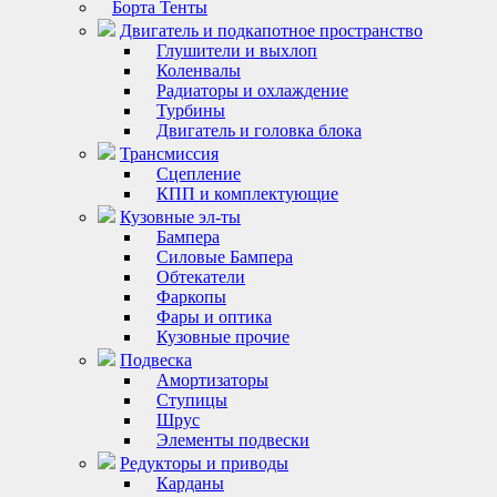
Борта Тенты
Двигатель и подкапотное пространство
Глушители и выхлоп
Коленвалы
Радиаторы и охлаждение
Турбины
Двигатель и головка блока
Трансмиссия
Сцепление
КПП и комплектующие
Кузовные эл-ты
Бампера
Силовые Бампера
Обтекатели
Фаркопы
Фары и оптика
Кузовные прочие
Подвеска
Амортизаторы
Ступицы
Шрус
Элементы подвески
Редукторы и приводы
Карданы