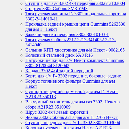
Ступица для а\м 3302 4х4 передняя 33027-3103004
Стартер 3302 Соболь ЗМЗ УМЗ
Тяга рулевая машины Г- 3302 продольная короткая
3302-3414010-11
Прокладка задней крышки цепи Cummins 5263530
для а/м Г- Некст
Балка подвески передняя 3302 3001010-01
Тяга рулевая Соболь 2217 2217-3414052 2217-
3414040
Сальник КПП хвостовика для а/м Некст 49082165
Колесный стальной диск УАЗ R16
Патрубки печки для а/м Некст комплект Cummins
3302-8120044 8120042
Кардан 3302 4х4 задний передний
Борта для а/м Г- 3302 передние, боковые, задние
Корпус топливного фильтра Cummins для а/м
Некст
Суппорт передний тормозной для а/м Г- Некст
А21R23.350113
Вакуумный усилитель для а/м газ 3302, Некст в
сборе A21R23.3510009
Шрус 3302 4х4 левый короткий
Чехлы 3302 Соболь 2217 для а/м Г- 2705 Некст
Ступица передняя для а/м Г- 3302 3302-3103004
Колонка рулевая вал для а/м Некст A21R23-