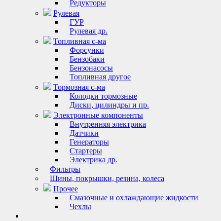
Редукторы
Рулевая
ГУР
Рулевая др.
Топливная с-ма
Форсунки
Бензобаки
Бензонасосы
Топливная другое
Тормозная с-ма
Колодки тормозные
Диски, цилиндры и пр.
Электронные компоненты
Внутренняя электрика
Датчики
Генераторы
Стартеры
Электрика др.
Фильтры
Шины, покрышки, резина, колеса
Прочее
Смазочные и охлаждающие жидкости
Чехлы