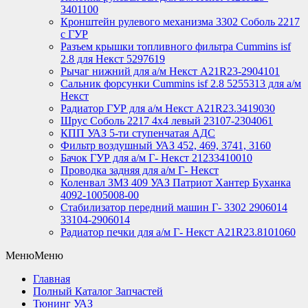
3401100
Кронштейн рулевого механизма 3302 Соболь 2217
с ГУР
Разъем крышки топливного фильтра Cummins isf
2.8 для Некст 5297619
Рычаг нижний для а/м Некст А21R23-2904101
Сальник форсунки Cummins isf 2.8 5255313 для а/м
Некст
Радиатор ГУР для а/м Некст A21R23.3419030
Шрус Соболь 2217 4х4 левый 23107-2304061
КПП УАЗ 5-ти ступенчатая АДС
Фильтр воздушный УАЗ 452, 469, 3741, 3160
Бачок ГУР для а/м Г- Некст 21233410010
Проводка задняя для а/м Г- Некст
Коленвал ЗМЗ 409 УАЗ Патриот Хантер Буханка
4092-1005008-00
Стабилизатор передний машин Г- 3302 2906014
33104-2906014
Радиатор печки для а/м Г- Некст А21R23.8101060
Меню
Меню
Главная
Полный Каталог Запчастей
Тюнинг УАЗ