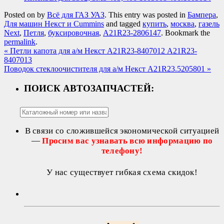
Posted on
by
Всё для ГАЗ УАЗ
. This entry was posted in
Бампера
,
Для машин Некст и Cummins
and tagged
купить
,
москва
,
газель
Next
,
Петля
,
буксировочная
,
A21R23-2806147
. Bookmark the
permalink
.
«
Петли капота для а/м Некст A21R23-8407012 А21R23-
8407013
Поводок стеклоочистителя для а/м Некст A21R23.5205801
»
ПОИСК АВТОЗАПЧАСТЕЙ:
В связи со сложившейся экономической ситуацией
—
Просим вас узнавать всю информацию по
телефону!
У нас существует гибкая схема скидок!