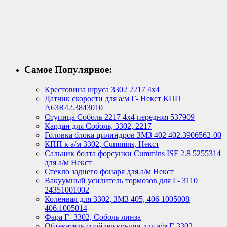
Самое Популярное:
Крестовина шруса 3302 2217 4х4
Датчик скорости для а/м Г- Некст КПП
А63R42.3843010
Ступица Соболь 2217 4х4 передняя 537909
Кардан для Соболь, 3302, 2217
Головка блока цилиндров ЗМЗ 402 402.3906562-00
КПП к а/м 3302, Cummins, Некст
Сальник болта форсунки Cummins ISF 2.8 5255314
для а/м Некст
Стекло заднего фонаря для а/м Некст
Вакуумный усилитель тормозов для Г- 3110
24351001002
Коленвал для 3302, ЗМЗ 405, 406 1005008
406.1005014
Фара Г- 3302, Соболь линза
Обтекатель спойлер крыши для а/м Г-3302