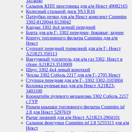
3414040
Сальник КПП хвостовика для а/м Некст 49082165
Колесный стальной диск УАЗ R16
Патрубки печки для а/м Некст комплект Cummins
3302-8120044 8120042
Кардан 3302 4х4 задний передний
Борта для а/м Г- 3302 передние, боковые, задние
Корпус топливного фильтра Cummins для а/м
Некст
Суппорт передний тормозной для а/м Г- Некст
А21R23.350113
Вакуумный усилитель для а/м газ 3302, Некст в
сборе A21R23.3510009
Шрус 3302 4х4 левый короткий
Чехлы 3302 Соболь 2217 для а/м Г- 2705 Некст
Ступица передняя для а/м Г- 3302 3302-3103004
Колонка рулевая вал для а/м Некст A21R23-
3401100
Кронштейн рулевого механизма 3302 Соболь 2217
с ГУР
Разъем крышки топливного фильтра Cummins isf
2.8 для Некст 5297619
Рычаг нижний для а/м Некст А21R23-2904101
Сальник форсунки Cummins isf 2.8 5255313 для а/м
Некст