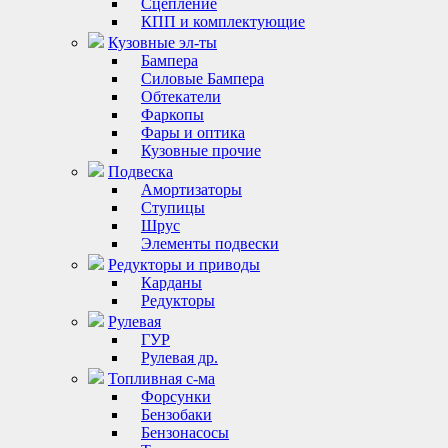
Сцепление
КПП и комплектующие
Кузовные эл-ты
Бампера
Силовые Бампера
Обтекатели
Фаркопы
Фары и оптика
Кузовные прочие
Подвеска
Амортизаторы
Ступицы
Шрус
Элементы подвески
Редукторы и приводы
Карданы
Редукторы
Рулевая
ГУР
Рулевая др.
Топливная с-ма
Форсунки
Бензобаки
Бензонасосы