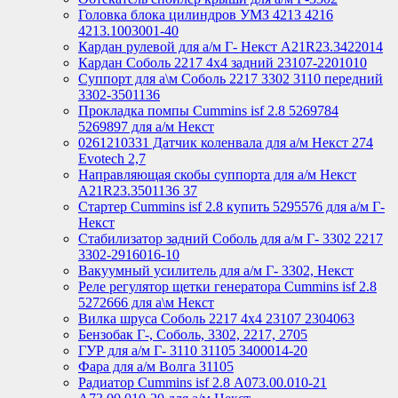
Головка блока цилиндров УМЗ 4213 4216
4213.1003001-40
Кардан рулевой для а/м Г- Некст А21R23.3422014
Кардан Соболь 2217 4х4 задний 23107-2201010
Суппорт для а\м Соболь 2217 3302 3110 передний
3302-3501136
Прокладка помпы Cummins isf 2.8 5269784
5269897 для а/м Некст
0261210331 Датчик коленвала для а/м Некст 274
Evotech 2,7
Направляющая скобы суппорта для а/м Некст
A21R23.3501136 37
Стартер Cummins isf 2.8 купить 5295576 для а/м Г-
Некст
Стабилизатор задний Соболь для а/м Г- 3302 2217
3302-2916016-10
Вакуумный усилитель для а/м Г- 3302, Некст
Реле регулятор щетки генератора Cummins isf 2.8
5272666 для а\м Некст
Вилка шруса Соболь 2217 4х4 23107 2304063
Бензобак Г-, Соболь, 3302, 2217, 2705
ГУР для а/м Г- 3110 31105 3400014-20
Фара для а/м Волга 31105
Радиатор Cummins isf 2.8 А073.00.010-21