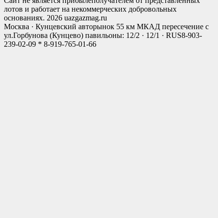
Сайт не является прибылеполучателем от представленных
лотов и работает на некоммерческих добровольных
основаниях. 2026 uazgazmag.ru
Москва · Кунцевский авторынок 55 км МКАД пересечение с
ул.Горбунова (Кунцево) павильоны: 12/2 · 12/1 · RUS
8-903-
239-02-09 * 8-919-765-01-66
Close
this
modul
Мы открылись!
Новый Магазин