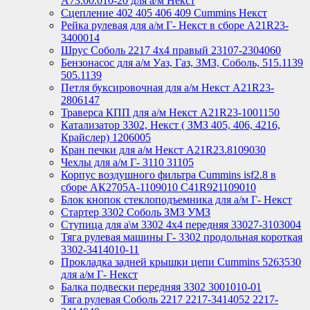
А73.00.010-20 для а/м Некст
Сцепление 402 405 406 409 Cummins Некст
Рейка рулевая для а/м Г- Некст в сборе А21R23-
3400014
Шрус Соболь 2217 4х4 правый 23107-2304060
Бензонасос для а/м Уаз, Газ, ЗМЗ, Соболь, 515.1139
505.1139
Петля буксировочная для а/м Некст A21R23-
2806147
Траверса КПП для а/м Некст A21R23-1001150
Катализатор 3302, Некст ( ЗМЗ 405, 406, 4216,
Крайслер) 1206005
Кран печки для а/м Некст A21R23.8109030
Чехлы для а/м Г- 3110 31105
Корпус воздушного фильтра Cummins isf2.8 в
сборе АК2705А-1109010 С41R921109010
Блок кнопок стеклоподъемника для а/м Г- Некст
Стартер 3302 Соболь ЗМЗ УМЗ
Ступица для а\м 3302 4х4 передняя 33027-3103004
Тяга рулевая машины Г- 3302 продольная короткая
3302-3414010-11
Прокладка задней крышки цепи Cummins 5263530
для а/м Г- Некст
Балка подвески передняя 3302 3001010-01
Тяга рулевая Соболь 2217 2217-3414052 2217-