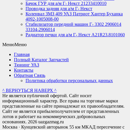
Бачок ГУР для а/м Г- Некст 21233410010
Проводка задняя для а/м Г- Некст
Коленвал ЗМЗ 409 УАЗ Патриот Хантер Буханка
4092-1005008-00
Стабилизатор передний машин Г- 3302 2906014
33104-2906014
Радиатор печки для а/м Г- Некст А21R23.8101060
Меню
Меню
Главная
Полный Каталог Запчастей
Тюнинг УАЗ
Контакты
Обратная Связь
Политика обработки персональных данных
^ ВЕРНУТЬСЯ НАВЕРХ ^
Не является публичной офертой. Сайт носит
информационный характер. Все права на торговые марки
представленные на сайте принадлежат их правообладателям.
Сайт не является прибылеполучателем от представленных
лотов и работает на некоммерческих добровольных
основаниях. 2026 uazgazmag.ru
Москва · Кунцевский авторынок 55 км МКАД пересечение с