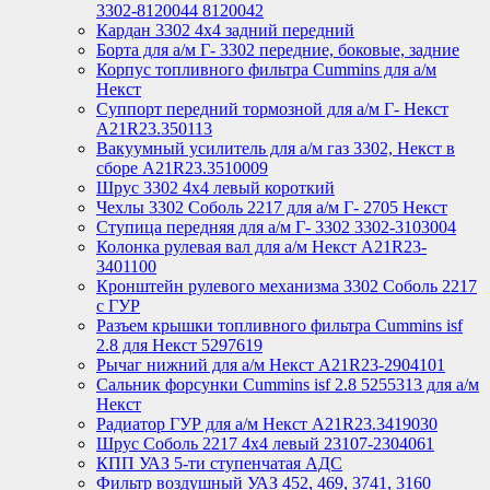
3302-8120044 8120042
Кардан 3302 4х4 задний передний
Борта для а/м Г- 3302 передние, боковые, задние
Корпус топливного фильтра Cummins для а/м
Некст
Суппорт передний тормозной для а/м Г- Некст
А21R23.350113
Вакуумный усилитель для а/м газ 3302, Некст в
сборе A21R23.3510009
Шрус 3302 4х4 левый короткий
Чехлы 3302 Соболь 2217 для а/м Г- 2705 Некст
Ступица передняя для а/м Г- 3302 3302-3103004
Колонка рулевая вал для а/м Некст A21R23-
3401100
Кронштейн рулевого механизма 3302 Соболь 2217
с ГУР
Разъем крышки топливного фильтра Cummins isf
2.8 для Некст 5297619
Рычаг нижний для а/м Некст А21R23-2904101
Сальник форсунки Cummins isf 2.8 5255313 для а/м
Некст
Радиатор ГУР для а/м Некст A21R23.3419030
Шрус Соболь 2217 4х4 левый 23107-2304061
КПП УАЗ 5-ти ступенчатая АДС
Фильтр воздушный УАЗ 452, 469, 3741, 3160