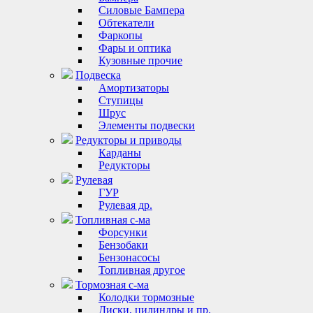
Силовые Бампера
Обтекатели
Фаркопы
Фары и оптика
Кузовные прочие
Подвеска
Амортизаторы
Ступицы
Шрус
Элементы подвески
Редукторы и приводы
Карданы
Редукторы
Рулевая
ГУР
Рулевая др.
Топливная с-ма
Форсунки
Бензобаки
Бензонасосы
Топливная другое
Тормозная с-ма
Колодки тормозные
Диски, цилиндры и пр.