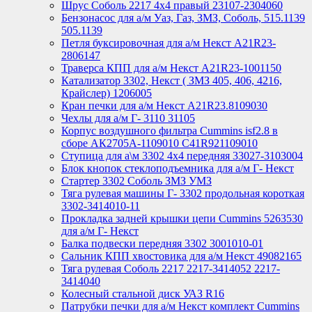
Шрус Соболь 2217 4х4 правый 23107-2304060
Бензонасос для а/м Уаз, Газ, ЗМЗ, Соболь, 515.1139
505.1139
Петля буксировочная для а/м Некст A21R23-
2806147
Траверса КПП для а/м Некст A21R23-1001150
Катализатор 3302, Некст ( ЗМЗ 405, 406, 4216,
Крайслер) 1206005
Кран печки для а/м Некст A21R23.8109030
Чехлы для а/м Г- 3110 31105
Корпус воздушного фильтра Cummins isf2.8 в
сборе АК2705А-1109010 С41R921109010
Ступица для а\м 3302 4х4 передняя 33027-3103004
Блок кнопок стеклоподъемника для а/м Г- Некст
Стартер 3302 Соболь ЗМЗ УМЗ
Тяга рулевая машины Г- 3302 продольная короткая
3302-3414010-11
Прокладка задней крышки цепи Cummins 5263530
для а/м Г- Некст
Балка подвески передняя 3302 3001010-01
Сальник КПП хвостовика для а/м Некст 49082165
Тяга рулевая Соболь 2217 2217-3414052 2217-
3414040
Колесный стальной диск УАЗ R16
Патрубки печки для а/м Некст комплект Cummins