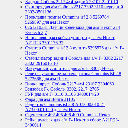
Кардан Соболь 2217 4х4 задний 23107-2201010
Суппорт для а\м Соболь 2217 3302 3110 передний
3302-3501136
Прокладка помпы Cummins isf 2.8 5269784
5269897 для а/м Некст
0261210331 Датчик коленвала для а/м Некст 274
Evotech 2,7
Направляющая скобы суппорта для а/м Некст
A21R23.3501136 37
Стартер Cummins isf 2.8 купить 5295576 для а/м Г-
Некст
Стабилизатор задний Соболь для а/м Г- 3302 2217
3302-2916016-10
Вакуумный усилитель для а/м Г- 3302, Некст
Реле регулятор щетки генератора Cummins isf 2.8
5272666 для а\м Некст
Вилка шруса Соболь 2217 4х4 23107 2304063
Бензобак Г-, Соболь, 3302, 2217, 2705
ГУР для а/м Г- 3110 31105 3400014-20
Фара для а/м Волга 31105
Радиатор Cummins isf 2.8 А073.00.010-21
А73.00.010-20 для а/м Некст
Сцепление 402 405 406 409 Cummins Некст
Рейка рулевая для а/м Г- Некст в сборе А21R23-
3400014