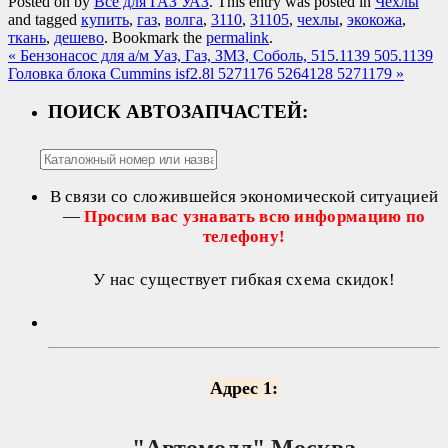
Posted on
by
Всё для ГАЗ УАЗ
. This entry was posted in
Чехлы
and tagged
купить
,
газ
,
волга
,
3110
,
31105
,
чехлы
,
экокожа
,
ткань
,
дешево
. Bookmark the
permalink
.
«
Бензонасос для а/м Уаз, Газ, ЗМЗ, Соболь, 515.1139 505.1139
Головка блока Cummins isf2.8l 5271176 5264128 5271179
»
ПОИСК АВТОЗАПЧАСТЕЙ:
В связи со сложившейся экономической ситуацией
—
Просим вас узнавать всю информацию по
телефону!
У нас существует гибкая схема скидок!
Адрес 1:
"Автомолл"
Москва