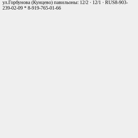
ул.Горбунова (Кунцево) павильоны: 12/2 · 12/1 · RUS
8-903-
239-02-09 * 8-919-765-01-66
Close
this
modul
Мы открылись!
Новый Магазин
г. Москва, ул.