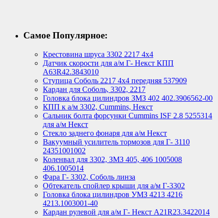
Самое Популярное:
Крестовина шруса 3302 2217 4х4
Датчик скорости для а/м Г- Некст КПП
А63R42.3843010
Ступица Соболь 2217 4х4 передняя 537909
Кардан для Соболь, 3302, 2217
Головка блока цилиндров ЗМЗ 402 402.3906562-00
КПП к а/м 3302, Cummins, Некст
Сальник болта форсунки Cummins ISF 2.8 5255314
для а/м Некст
Стекло заднего фонаря для а/м Некст
Вакуумный усилитель тормозов для Г- 3110
24351001002
Коленвал для 3302, ЗМЗ 405, 406 1005008
406.1005014
Фара Г- 3302, Соболь линза
Обтекатель спойлер крыши для а/м Г-3302
Головка блока цилиндров УМЗ 4213 4216
4213.1003001-40
Кардан рулевой для а/м Г- Некст А21R23.3422014