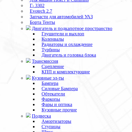
Г- 3302
Evotech 2.7
Запчасти для автомобилей УАЗ
Борта Тенты
Двигатель и подкапотное пространство
Глушители и выхлоп
Коленвалы
Радиаторы и охлаждение
Турбины
Двигатель и головка блока
Трансмиссия
Сцепление
КПП и комплектующие
Кузовные эл-ты
Бампера
Силовые Бампера
Обтекатели
Фаркопы
Фары и оптика
Кузовные прочие
Подвеска
Амортизаторы
Ступицы
Шрус