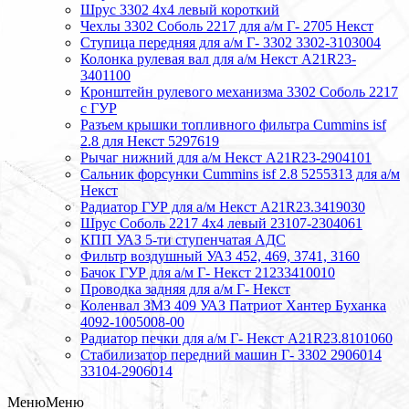
Шрус 3302 4х4 левый короткий
Чехлы 3302 Соболь 2217 для а/м Г- 2705 Некст
Ступица передняя для а/м Г- 3302 3302-3103004
Колонка рулевая вал для а/м Некст A21R23-
3401100
Кронштейн рулевого механизма 3302 Соболь 2217
с ГУР
Разъем крышки топливного фильтра Cummins isf
2.8 для Некст 5297619
Рычаг нижний для а/м Некст А21R23-2904101
Сальник форсунки Cummins isf 2.8 5255313 для а/м
Некст
Радиатор ГУР для а/м Некст A21R23.3419030
Шрус Соболь 2217 4х4 левый 23107-2304061
КПП УАЗ 5-ти ступенчатая АДС
Фильтр воздушный УАЗ 452, 469, 3741, 3160
Бачок ГУР для а/м Г- Некст 21233410010
Проводка задняя для а/м Г- Некст
Коленвал ЗМЗ 409 УАЗ Патриот Хантер Буханка
4092-1005008-00
Радиатор печки для а/м Г- Некст А21R23.8101060
Стабилизатор передний машин Г- 3302 2906014
33104-2906014
Меню
Меню