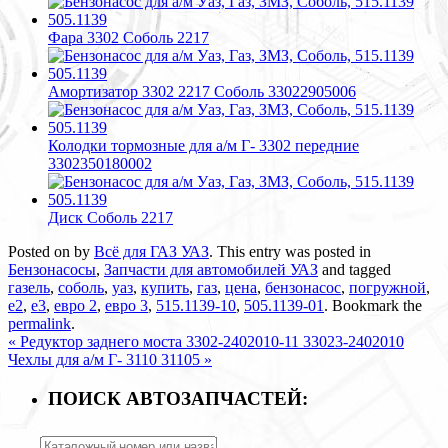
Фара 3302 Соболь 2217
Амортизатор 3302 2217 Соболь 33022905006
Колодки тормозные для а/м Г- 3302 передние
3302350180002
Диск Соболь 2217
Posted on
by
Всё для ГАЗ УАЗ
. This entry was posted in
Бензонасосы
,
Запчасти для автомобилей УАЗ
and tagged
газель
,
соболь
,
уаз
,
купить
,
газ
,
цена
,
бензонасос
,
погружной
,
е2
,
е3
,
евро 2
,
евро 3
,
515.1139-10
,
505.1139-01
. Bookmark the
permalink
.
«
Редуктор заднего моста 3302-2402010-11 33023-2402010
Чехлы для а/м Г- 3110 31105
»
ПОИСК АВТОЗАПЧАСТЕЙ: