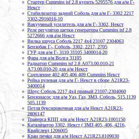
Стартер Cummins isf 2.8 купить 5295576 для а/м Г-
Некст
Стабилизатор задний Соболь для а/м Г- 3302 2217
3302-2916016-10
Вакуумный усилитель для а/м Г- 3302, Некст
Реле регулятор щетки генератора Cummins isf 2.8
5272666 для а\м Некст
Вилка шруса Соболь 2217 4х4 23107 2304063
Бензобак Г-, Соболь, 3302, 2217, 2705
ГУР для а/м Г- 3110 31105 3400014-20
Фара для а/м Волга 31105
Радиатор Cummins isf 2.8 А073.00.010-21
А73.00.010-20 для а/м Некст
Сцепление 402 405 406 409 Cummins Некст
Рейка рулевая для а/м Г- Некст в сборе А21R23-
3400014
Шрус Соболь 2217 4х4 правый 23107-2304060
Бензонасос для а/м Уаз, Газ, ЗМЗ, Соболь, 515.1139
505.1139
Петля буксировочная для а/м Некст A21R23-
2806147
Траверса КПП для а/м Некст A21R23-1001150
Катализатор 3302, Некст ( ЗМЗ 405, 406, 4216,
Крайслер) 1206005
Кран печки для а/м Некст A21R23.8109030