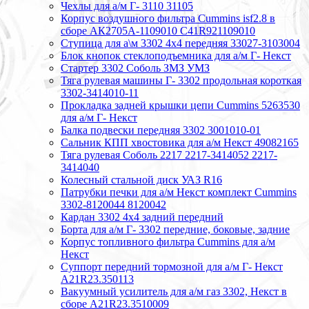
Чехлы для а/м Г- 3110 31105
Корпус воздушного фильтра Cummins isf2.8 в
сборе АК2705А-1109010 С41R921109010
Ступица для а\м 3302 4х4 передняя 33027-3103004
Блок кнопок стеклоподъемника для а/м Г- Некст
Стартер 3302 Соболь ЗМЗ УМЗ
Тяга рулевая машины Г- 3302 продольная короткая
3302-3414010-11
Прокладка задней крышки цепи Cummins 5263530
для а/м Г- Некст
Балка подвески передняя 3302 3001010-01
Сальник КПП хвостовика для а/м Некст 49082165
Тяга рулевая Соболь 2217 2217-3414052 2217-
3414040
Колесный стальной диск УАЗ R16
Патрубки печки для а/м Некст комплект Cummins
3302-8120044 8120042
Кардан 3302 4х4 задний передний
Борта для а/м Г- 3302 передние, боковые, задние
Корпус топливного фильтра Cummins для а/м
Некст
Суппорт передний тормозной для а/м Г- Некст
А21R23.350113
Вакуумный усилитель для а/м газ 3302, Некст в
сборе A21R23.3510009