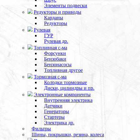
Элементы подвески
Редукторы и приводы
Карданы
Редукторы
Рулевая
ГУР
Рулевая др.
Топливная с-ма
Форсунки
Бензобаки
Бензонасосы
Топливная другое
Тормозная с-ма
Колодки тормозные
Диски, цилиндры и пр.
Электронные компоненты
Внутренняя электрика
Датчики
Генераторы
Стартеры
Электрика др.
Фильтры
Шины, покрышки, резина, колеса