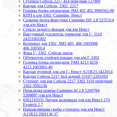
Ступица Соболь 2217 4х4 передняя 537909
Кардан для Соболь, 3302, 2217
Головка блока цилиндров ЗМЗ 402 402.3906562-00
КПП к а/м 3302, Cummins, Некст
Сальник болта форсунки Cummins ISF 2.8 5255314
для а/м Некст
Стекло заднего фонаря для а/м Некст
Вакуумный усилитель тормозов для Г- 3110
24351001002
Коленвал для 3302, ЗМЗ 405, 406 1005008
406.1005014
Фара Г- 3302, Соболь линза
Обтекатель спойлер крыши для а/м Г-3302
Головка блока цилиндров УМЗ 4213 4216
4213.1003001-40
Кардан рулевой для а/м Г- Некст А21R23.3422014
Кардан Соболь 2217 4х4 задний 23107-2201010
Суппорт для а\м Соболь 2217 3302 3110 передний
3302-3501136
Прокладка помпы Cummins isf 2.8 5269784
5269897 для а/м Некст
0261210331 Датчик коленвала для а/м Некст 274
Evotech 2,7
Направляющая скобы суппорта для а/м Некст
A21R23.3501136 37