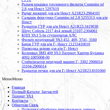
Разъем крышки топливного фильтра Cummins isf
2.8 для Некст 5297619
Рычаг нижний для а/м Некст А21R23-2904101
Сальник форсунки Cummins isf 2.8 5255313 для а/м
Некст
Радиатор ГУР для а/м Некст A21R23.3419030
Шрус Соболь 2217 4х4 левый 23107-2304061
КПП УАЗ 5-ти ступенчатая АДС
Фильтр воздушный УАЗ 452, 469, 3741, 3160
Бачок ГУР для а/м Г- Некст 21233410010
Проводка задняя для а/м Г- Некст
Коленвал ЗМЗ 409 УАЗ Патриот Хантер Буханка
4092-1005008-00
Стабилизатор передний машин Г- 3302 2906014
33104-2906014
Радиатор печки для а/м Г- Некст А21R23.8101060
Меню
Меню
Главная
Полный Каталог Запчастей
Тюнинг УАЗ
Контакты
Обратная Связь
Политика обработки персональных данных