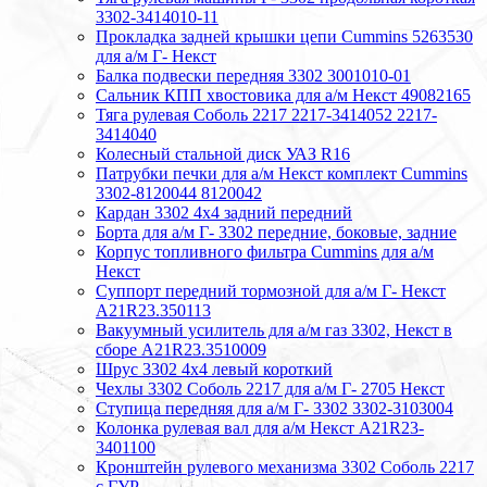
3302-3414010-11
Прокладка задней крышки цепи Cummins 5263530
для а/м Г- Некст
Балка подвески передняя 3302 3001010-01
Сальник КПП хвостовика для а/м Некст 49082165
Тяга рулевая Соболь 2217 2217-3414052 2217-
3414040
Колесный стальной диск УАЗ R16
Патрубки печки для а/м Некст комплект Cummins
3302-8120044 8120042
Кардан 3302 4х4 задний передний
Борта для а/м Г- 3302 передние, боковые, задние
Корпус топливного фильтра Cummins для а/м
Некст
Суппорт передний тормозной для а/м Г- Некст
А21R23.350113
Вакуумный усилитель для а/м газ 3302, Некст в
сборе A21R23.3510009
Шрус 3302 4х4 левый короткий
Чехлы 3302 Соболь 2217 для а/м Г- 2705 Некст
Ступица передняя для а/м Г- 3302 3302-3103004
Колонка рулевая вал для а/м Некст A21R23-
3401100
Кронштейн рулевого механизма 3302 Соболь 2217
с ГУР