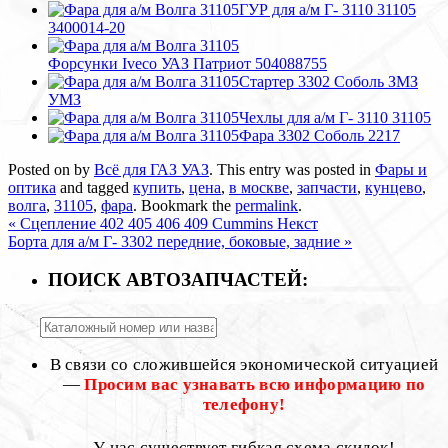
ГУР для а/м Г- 3110 31105
3400014-20
Форсунки Iveco УАЗ Патриот 504088755
Стартер 3302 Соболь ЗМЗ
УМЗ
Чехлы для а/м Г- 3110 31105
Фара 3302 Соболь 2217
Posted on
by
Всё для ГАЗ УАЗ
. This entry was posted in
Фары и
оптика
and tagged
купить
,
цена
,
в москве
,
запчасти
,
кунцево
,
волга
,
31105
,
фара
. Bookmark the
permalink
.
«
Сцепление 402 405 406 409 Cummins Некст
Борта для а/м Г- 3302 передние, боковые, задние
»
ПОИСК АВТОЗАПЧАСТЕЙ:
В связи со сложившейся экономической ситуацией
—
Просим вас узнавать всю информацию по
телефону!
У нас существует гибкая схема скидок!