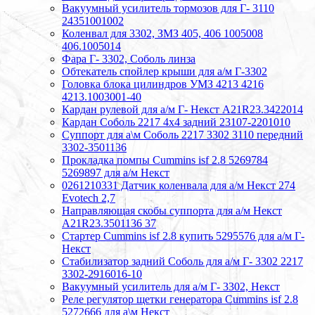
Вакуумный усилитель тормозов для Г- 3110
24351001002
Коленвал для 3302, ЗМЗ 405, 406 1005008
406.1005014
Фара Г- 3302, Соболь линза
Обтекатель спойлер крыши для а/м Г-3302
Головка блока цилиндров УМЗ 4213 4216
4213.1003001-40
Кардан рулевой для а/м Г- Некст А21R23.3422014
Кардан Соболь 2217 4х4 задний 23107-2201010
Суппорт для а\м Соболь 2217 3302 3110 передний
3302-3501136
Прокладка помпы Cummins isf 2.8 5269784
5269897 для а/м Некст
0261210331 Датчик коленвала для а/м Некст 274
Evotech 2,7
Направляющая скобы суппорта для а/м Некст
A21R23.3501136 37
Стартер Cummins isf 2.8 купить 5295576 для а/м Г-
Некст
Стабилизатор задний Соболь для а/м Г- 3302 2217
3302-2916016-10
Вакуумный усилитель для а/м Г- 3302, Некст
Реле регулятор щетки генератора Cummins isf 2.8
5272666 для а\м Некст