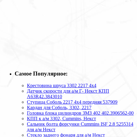
Самое Популярное:
Крестовина шруса 3302 2217 4х4
Датчик скорости для а/м Г- Некст КПП
А63R42.3843010
Ступица Соболь 2217 4х4 передняя 537909
Кардан для Соболь, 3302, 2217
Головка блока цилиндров ЗМЗ 402 402.3906562-00
КПП к а/м 3302, Cummins, Некст
Сальник болта форсунки Cummins ISF 2.8 5255314
для а/м Некст
Стекло заднего фонаря для а/м Некст