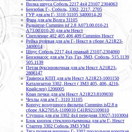
Вилка шруса Соболь 2217 4х4 23107 2304063
Бензобак Г-, Соболь, 3302, 2217, 2705
ГУР для а/м Г- 3110 31105 3400014-20
Фара для а/м Волга 31105
Радиатор Cummins isf 2.8 А073.00.010-21
А73.00.010-20 для а/м Некст
Сцепление 402 405 406 409 Cummins Некст
Рейка рулевая для а/м Г- Некст в сборе А21R23-
3400014
Шрус Соболь 2217 4х4 правый 23107-2304060
Бензонасос для а/м Уаз, Газ, ЗМЗ, Соболь, 515.1139
505.1139
Петля буксировочная для а/м Некст A21R23-
2806147
Траверса КПП для а/м Некст A21R23-1001150
Катализатор 3302, Некст ( ЗМЗ 405, 406, 4216,
Крайслер) 1206005
Кран печки для а/м Некст A21R23.8109030
Чехлы для а/м Г- 3110 31105
Корпус воздушного фильтра Cummins isf2.8 в
сборе АК2705А-1109010 С41R921109010
Ступица для а\м 3302 4х4 передняя 33027-3103004
Блок кнопок стеклоподъемника для а/м Г- Некст
Стартер 3302 Соболь ЗМЗ УМЗ
Тяга рулевая машины Г- 3302 продольная короткая