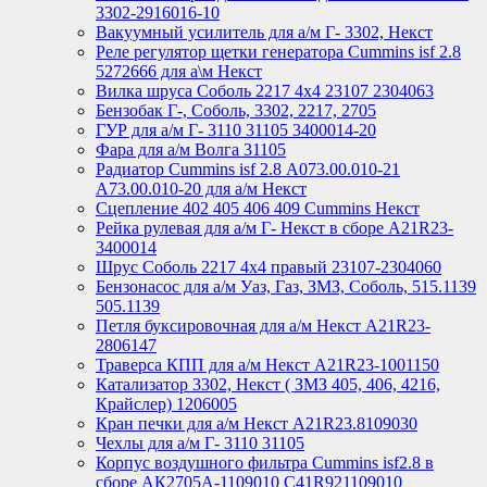
3302-2916016-10
Вакуумный усилитель для а/м Г- 3302, Некст
Реле регулятор щетки генератора Cummins isf 2.8
5272666 для а\м Некст
Вилка шруса Соболь 2217 4х4 23107 2304063
Бензобак Г-, Соболь, 3302, 2217, 2705
ГУР для а/м Г- 3110 31105 3400014-20
Фара для а/м Волга 31105
Радиатор Cummins isf 2.8 А073.00.010-21
А73.00.010-20 для а/м Некст
Сцепление 402 405 406 409 Cummins Некст
Рейка рулевая для а/м Г- Некст в сборе А21R23-
3400014
Шрус Соболь 2217 4х4 правый 23107-2304060
Бензонасос для а/м Уаз, Газ, ЗМЗ, Соболь, 515.1139
505.1139
Петля буксировочная для а/м Некст A21R23-
2806147
Траверса КПП для а/м Некст A21R23-1001150
Катализатор 3302, Некст ( ЗМЗ 405, 406, 4216,
Крайслер) 1206005
Кран печки для а/м Некст A21R23.8109030
Чехлы для а/м Г- 3110 31105
Корпус воздушного фильтра Cummins isf2.8 в
сборе АК2705А-1109010 С41R921109010