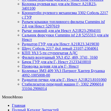
Колонка рулевая вал для а/м Некст A21R23-
3401100
Кронштейн рулевого механизма 3302 Соболь 2217
с ГУР
Разъем крышки топливного фильтра Cummins isf
2.8 для Некст 5297619
Рычаг нижний для а/м Некст А21R23-2904101
Сальник форсунки Cummins isf 2.8 5255313 для а/м
Некст
Радиатор ГУР для а/м Некст A21R23.3419030
Шрус Соболь 2217 4х4 левый 23107-2304061
КПП УАЗ 5-ти ступенчатая АДС
Фильтр воздушный УАЗ 452, 469, 3741, 3160
Бачок ГУР для а/м Г- Некст 21233410010
Проводка задняя для а/м Г- Некст
Коленвал ЗМЗ 409 УАЗ Патриот Хантер Буханка
4092-1005008-00
Радиатор печки для а/м Г- Некст А21R23.8101060
Стабилизатор передний машин Г- 3302 2906014
33104-2906014
Меню
Меню
Главная
Полный Каталог Запчастей