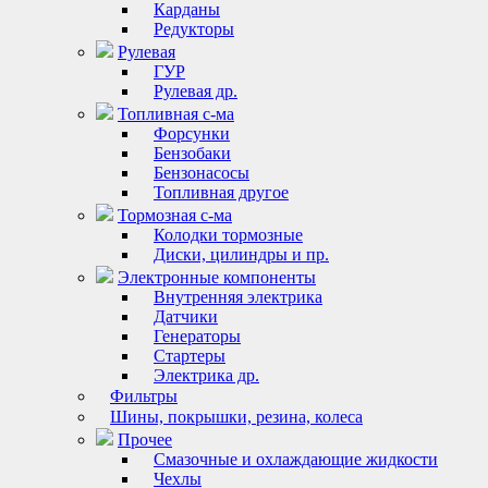
Карданы
Редукторы
Рулевая
ГУР
Рулевая др.
Топливная с-ма
Форсунки
Бензобаки
Бензонасосы
Топливная другое
Тормозная с-ма
Колодки тормозные
Диски, цилиндры и пр.
Электронные компоненты
Внутренняя электрика
Датчики
Генераторы
Стартеры
Электрика др.
Фильтры
Шины, покрышки, резина, колеса
Прочее
Смазочные и охлаждающие жидкости
Чехлы