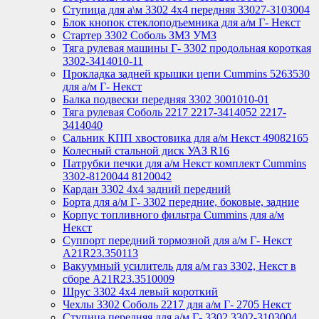
Ступица для а\м 3302 4х4 передняя 33027-3103004
Блок кнопок стеклоподъемника для а/м Г- Некст
Стартер 3302 Соболь ЗМЗ УМЗ
Тяга рулевая машины Г- 3302 продольная короткая
3302-3414010-11
Прокладка задней крышки цепи Cummins 5263530
для а/м Г- Некст
Балка подвески передняя 3302 3001010-01
Тяга рулевая Соболь 2217 2217-3414052 2217-
3414040
Сальник КПП хвостовика для а/м Некст 49082165
Колесный стальной диск УАЗ R16
Патрубки печки для а/м Некст комплект Cummins
3302-8120044 8120042
Кардан 3302 4х4 задний передний
Борта для а/м Г- 3302 передние, боковые, задние
Корпус топливного фильтра Cummins для а/м
Некст
Суппорт передний тормозной для а/м Г- Некст
А21R23.350113
Вакуумный усилитель для а/м газ 3302, Некст в
сборе A21R23.3510009
Шрус 3302 4х4 левый короткий
Чехлы 3302 Соболь 2217 для а/м Г- 2705 Некст
Ступица передняя для а/м Г- 3302 3302-3103004