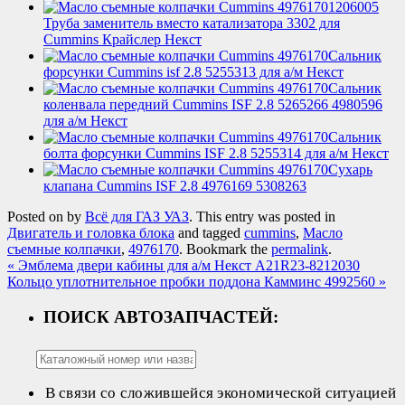
1206005
Труба заменитель вместо катализатора 3302 для
Cummins Крайслер Некст
Сальник
форсунки Cummins isf 2.8 5255313 для а/м Некст
Сальник
коленвала передний Cummins ISF 2.8 5265266 4980596
для а/м Некст
Сальник
болта форсунки Cummins ISF 2.8 5255314 для а/м Некст
Сухарь
клапана Cummins ISF 2.8 4976169 5308263
Posted on
by
Всё для ГАЗ УАЗ
. This entry was posted in
Двигатель и головка блока
and tagged
cummins
,
Масло
съемные колпачки
,
4976170
. Bookmark the
permalink
.
«
Эмблема двери кабины для а/м Некст A21R23-8212030
Кольцо уплотнительное пробки поддона Камминс 4992560
»
ПОИСК АВТОЗАПЧАСТЕЙ:
В связи со сложившейся экономической ситуацией