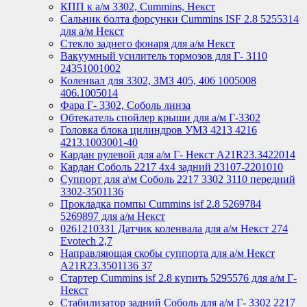
КПП к а/м 3302, Cummins, Некст
Сальник болта форсунки Cummins ISF 2.8 5255314
для а/м Некст
Стекло заднего фонаря для а/м Некст
Вакуумный усилитель тормозов для Г- 3110
24351001002
Коленвал для 3302, ЗМЗ 405, 406 1005008
406.1005014
Фара Г- 3302, Соболь линза
Обтекатель спойлер крыши для а/м Г-3302
Головка блока цилиндров УМЗ 4213 4216
4213.1003001-40
Кардан рулевой для а/м Г- Некст А21R23.3422014
Кардан Соболь 2217 4х4 задний 23107-2201010
Суппорт для а\м Соболь 2217 3302 3110 передний
3302-3501136
Прокладка помпы Cummins isf 2.8 5269784
5269897 для а/м Некст
0261210331 Датчик коленвала для а/м Некст 274
Evotech 2,7
Направляющая скобы суппорта для а/м Некст
A21R23.3501136 37
Стартер Cummins isf 2.8 купить 5295576 для а/м Г-
Некст
Стабилизатор задний Соболь для а/м Г- 3302 2217