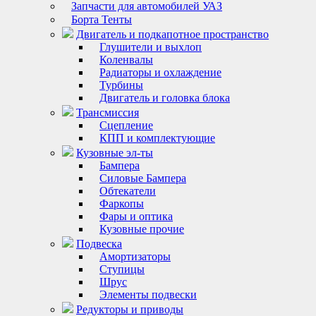
Запчасти для автомобилей УАЗ
Борта Тенты
Двигатель и подкапотное пространство
Глушители и выхлоп
Коленвалы
Радиаторы и охлаждение
Турбины
Двигатель и головка блока
Трансмиссия
Сцепление
КПП и комплектующие
Кузовные эл-ты
Бампера
Силовые Бампера
Обтекатели
Фаркопы
Фары и оптика
Кузовные прочие
Подвеска
Амортизаторы
Ступицы
Шрус
Элементы подвески
Редукторы и приводы