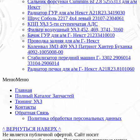
Сальник форсунки Cummins isf 2.8 5255313 для а/м
Некст
Радиатор ГУР для а/м Некст A21R23.3419030
Шрус Соболь 2217 4х4 левый 23107-2304061
КПП УАЗ 5-ти ступенчатая АДС
Фильтр воздушный УАЗ 452, 469, 3741, 3160
Бачок ГУР для а/м Г- Некст 21233410010
Проводка задняя для а/м Г- Некст
Коленвал ЗМЗ 409 УАЗ Патриот Хантер Буханка
4092-1005008-00
Стабилизатор передний машин Г- 3302 2906014
33104-2906014
Радиатор печки для а/м Г- Некст А21R23.8101060
Меню
Меню
Главная
Полный Каталог Запчастей
Тюнинг УАЗ
Контакты
Обратная Связь
Политика обработки персональных данных
^ ВЕРНУТЬСЯ НАВЕРХ ^
Не является публичной офертой. Сайт носит