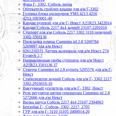
Фара Г- 3302, Соболь линза
Обтекатель спойлер крыши для а/м Г-3302
Головка блока цилиндров УМЗ 4213 4216
4213.1003001-40
Кардан рулевой для а/м Г- Некст А21R23.3422014
Кардан Соболь 2217 4х4 задний 23107-2201010
Суппорт для а\м Соболь 2217 3302 3110 передний
3302-3501136
Прокладка помпы Cummins isf 2.8 5269784
5269897 для а/м Некст
0261210331 Датчик коленвала для а/м Некст 274
Evotech 2,7
Направляющая скобы суппорта для а/м Некст
A21R23.3501136 37
Стартер Cummins isf 2.8 купить 5295576 для а/м Г-
Некст
Стабилизатор задний Соболь для а/м Г- 3302 2217
3302-2916016-10
Вакуумный усилитель для а/м Г- 3302, Некст
Реле регулятор щетки генератора Cummins isf 2.8
5272666 для а\м Некст
Вилка шруса Соболь 2217 4х4 23107 2304063
Бензобак Г-, Соболь, 3302, 2217, 2705
ГУР для а/м Г- 3110 31105 3400014-20