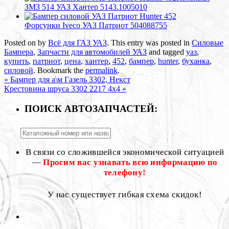
ЗМЗ 514 УАЗ Хантер 5143.1005010
Форсунки Iveco УАЗ Патриот 504088755
Posted on
by
Всё для ГАЗ УАЗ
. This entry was posted in
Силовые
Бампера
,
Запчасти для автомобилей УАЗ
and tagged
уаз
,
купить
,
патриот
,
цена
,
хантер
,
452
,
бампер
,
hunter
,
буханка
,
силовой
. Bookmark the
permalink
.
«
Бампер для а\м Газель 3302, Некст
Крестовина шруса 3302 2217 4х4
»
ПОИСК АВТОЗАПЧАСТЕЙ:
В связи со сложившейся экономической ситуацией
—
Просим вас узнавать всю информацию по
телефону!
У нас существует гибкая схема скидок!