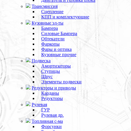
Двигатель и головка блока
Трансмиссия
Сцепление
КПП и комплектующие
Кузовные эл-ты
Бампера
Силовые Бампера
Обтекатели
Фаркопы
Фары и оптика
Кузовные прочие
Подвеска
Амортизаторы
Ступицы
Шрус
Элементы подвески
Редукторы и приводы
Карданы
Редукторы
Рулевая
ГУР
Рулевая др.
Топливная с-ма
Форсунки