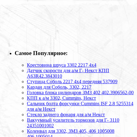
Самое Популярное:
Крестовина шруса 3302 2217 4х4
Датчик скорости для а/м Г- Некст КПП
А63R42.3843010
Ступица Соболь 2217 4х4 передняя 537909
Кардан для Соболь, 3302, 2217
Головка блока цилиндров ЗМЗ 402 402.3906562-00
КПП к а/м 3302, Cummins, Некст
Сальник болта форсунки Cummins ISF 2.8 5255314
для а/м Некст
Стекло заднего фонаря для а/м Некст
Вакуумный усилитель тормозов для Г- 3110
24351001002
Коленвал для 3302, ЗМЗ 405, 406 1005008
406.1005014