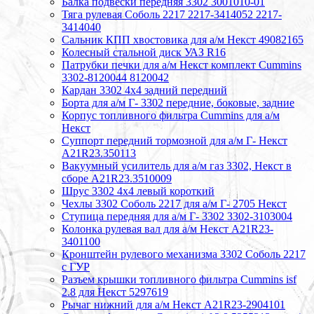
Балка подвески передняя 3302 3001010-01
Тяга рулевая Соболь 2217 2217-3414052 2217-
3414040
Сальник КПП хвостовика для а/м Некст 49082165
Колесный стальной диск УАЗ R16
Патрубки печки для а/м Некст комплект Cummins
3302-8120044 8120042
Кардан 3302 4х4 задний передний
Борта для а/м Г- 3302 передние, боковые, задние
Корпус топливного фильтра Cummins для а/м
Некст
Суппорт передний тормозной для а/м Г- Некст
А21R23.350113
Вакуумный усилитель для а/м газ 3302, Некст в
сборе A21R23.3510009
Шрус 3302 4х4 левый короткий
Чехлы 3302 Соболь 2217 для а/м Г- 2705 Некст
Ступица передняя для а/м Г- 3302 3302-3103004
Колонка рулевая вал для а/м Некст A21R23-
3401100
Кронштейн рулевого механизма 3302 Соболь 2217
с ГУР
Разъем крышки топливного фильтра Cummins isf
2.8 для Некст 5297619
Рычаг нижний для а/м Некст А21R23-2904101