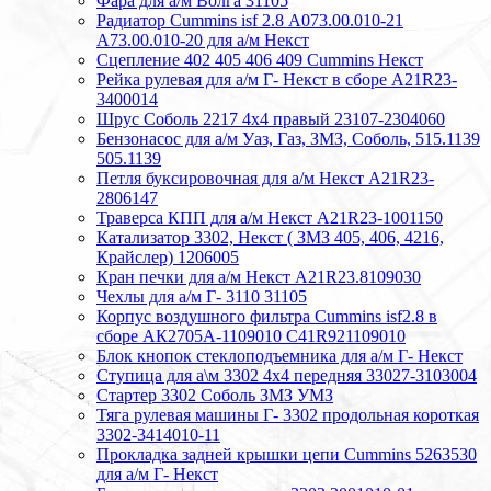
Фара для а/м Волга 31105
Радиатор Cummins isf 2.8 А073.00.010-21
А73.00.010-20 для а/м Некст
Сцепление 402 405 406 409 Cummins Некст
Рейка рулевая для а/м Г- Некст в сборе А21R23-
3400014
Шрус Соболь 2217 4х4 правый 23107-2304060
Бензонасос для а/м Уаз, Газ, ЗМЗ, Соболь, 515.1139
505.1139
Петля буксировочная для а/м Некст A21R23-
2806147
Траверса КПП для а/м Некст A21R23-1001150
Катализатор 3302, Некст ( ЗМЗ 405, 406, 4216,
Крайслер) 1206005
Кран печки для а/м Некст A21R23.8109030
Чехлы для а/м Г- 3110 31105
Корпус воздушного фильтра Cummins isf2.8 в
сборе АК2705А-1109010 С41R921109010
Блок кнопок стеклоподъемника для а/м Г- Некст
Ступица для а\м 3302 4х4 передняя 33027-3103004
Стартер 3302 Соболь ЗМЗ УМЗ
Тяга рулевая машины Г- 3302 продольная короткая
3302-3414010-11
Прокладка задней крышки цепи Cummins 5263530
для а/м Г- Некст