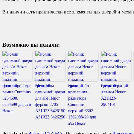
В наличии есть практически все элементы для дверей и меха
Возможно вы искали:
Ролик привода
Механизм
Кронштейн
Рычаг верхний
ремня Cummins
сдвижной двери
крепления
для а/м Некст
5254598,
для а/м Некст
радиатора
А21R23-
5254599 для а/м
фургон 2705
Cummins
2904101
Некст
А31R23.6426150
верхний 3302-
А31R23.6426250
1302088-20 для
а\м Некст
Posted on
by
Всё для ГАЗ УАЗ
. This entry was posted in
Для машин