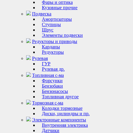
Фары и оптика
Кузовные прочие
Подвеска
Амортизаторы
Ступицы
Шрус
Элементы подвески
Редукторы и приводы
Карданы
Редукторы
Рулевая
ГУР
Рулевая др.
Топливная с-ма
Форсунки
Бензобаки
Бензонасосы
Топливная другое
Тормозная с-ма
Колодки тормозные
Диски, цилиндры и пр.
Электронные компоненты
Внутренняя электрика
Датчики