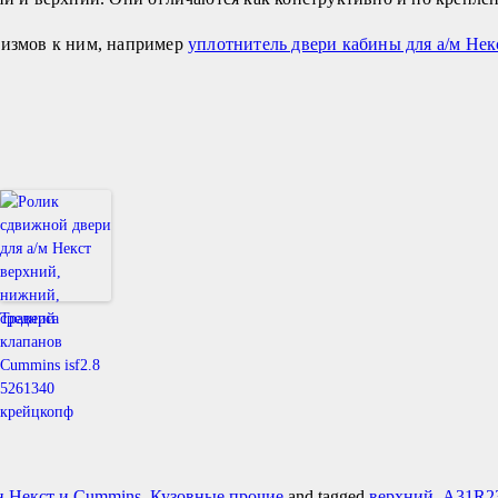
низмов к ним, например
уплотнитель двери кабины для а/м Нек
Траверса
клапанов
Cummins isf2.8
5261340
крейцкопф
 Некст и Cummins
,
Кузовные прочие
and tagged
верхний
,
А31R23