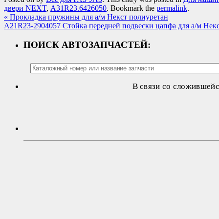
двери NEXT
,
А31R23.6426050
. Bookmark the
permalink
.
«
Прокладка пружины для а/м Некст полиуретан
А21R23-2904057 Стойка передней подвески цапфа для а/м Нек
ПОИСК АВТОЗАПЧАСТЕЙ:
В связи со сложившей