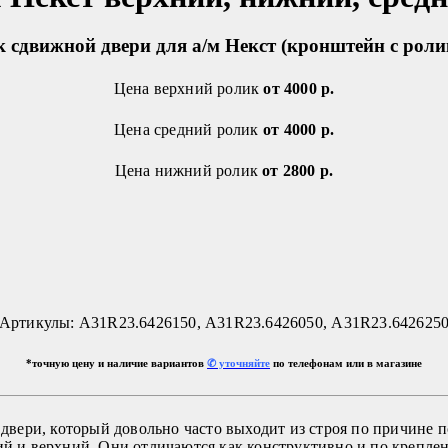
 сдвижной двери для а/м Некст (кронштейн с рол
Цена верхний ролик
от 4000 р.
Цена средний ролик
от 4000 р.
Цена нижний ролик
от 2800 р.
Артикулы:
А31R23.6426150
,
А31R23.6426050
, А31R23.642625
*точную цену и наличие вариантов
✆ уточняйте
по телефонам или в магазине
вери, который довольно часто выходит из строя по причине 
ий и верхний. Они отличаются как конструктивно и по креплени