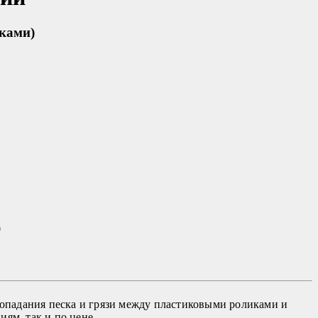
иками)
0
попадания песка и грязи между пластиковыми роликами и
ям, так и по цене.