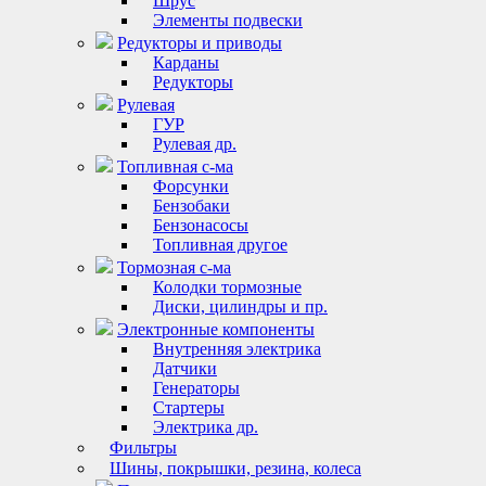
Шрус
Элементы подвески
Редукторы и приводы
Карданы
Редукторы
Рулевая
ГУР
Рулевая др.
Топливная с-ма
Форсунки
Бензобаки
Бензонасосы
Топливная другое
Тормозная с-ма
Колодки тормозные
Диски, цилиндры и пр.
Электронные компоненты
Внутренняя электрика
Датчики
Генераторы
Стартеры
Электрика др.
Фильтры
Шины, покрышки, резина, колеса