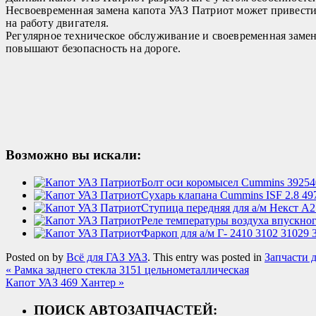
Несвоевременная замена капота УАЗ Патриот может привести
на работу двигателя.
Регулярное техническое обслуживание и своевременная заме
повышают безопасность на дороге.
Возможно вы искали:
Болт оси коромысел Cummins 392540
Сухарь клапана Cummins ISF 2.8 49
Ступица передняя для а/м Некст А
Реле температуры воздуха впускного
Фаркоп для а/м Г- 2410 3102 31029 
Posted on
by
Всё для ГАЗ УАЗ
. This entry was posted in
Запчасти 
«
Рамка заднего стекла 3151 цельнометаллическая
Капот УАЗ 469 Хантер
»
ПОИСК АВТОЗАПЧАСТЕЙ: