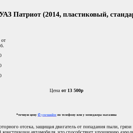
УАЗ Патриот (2014, пластиковый, станд
 от
б.
0
0
0
Цена
от 13 500р
*точную цену
✆ уточняйте
по телефону или у менеджера магазина
торного отсека, защищая двигатель от попадания пыли, грязи 
й конструкции автомобиля, что способствует улучшению аэро