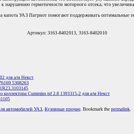
 к нарушению герметичности моторного отсека, что увеличива
на капота УАЗ Патриот помогают поддерживать оптимальные э
Артикул:
3163-8402013, 3163-8402010
2 для а/м Некст
76169 5308263
21R23.3103145
 коллектора Cummins isf 2.8 1393315-2 для а/м Некст
31105
для автомобилей УАЗ
,
Кузовные прочие
. Bookmark the
permalink
.