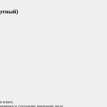
артный)
и влаги.
динамики и стильному внешнему виду.