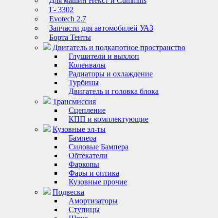
Для машин Некст и Cummins
Г- 3302
Evotech 2.7
Запчасти для автомобилей УАЗ
Борта Тенты
Двигатель и подкапотное пространство
Глушители и выхлоп
Коленвалы
Радиаторы и охлаждение
Турбины
Двигатель и головка блока
Трансмиссия
Сцепление
КПП и комплектующие
Кузовные эл-ты
Бампера
Силовые Бампера
Обтекатели
Фаркопы
Фары и оптика
Кузовные прочие
Подвеска
Амортизаторы
Ступицы