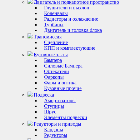
Двигатель и подкапотное пространство
Глушители и выхлоп
Коленвалы
Радиаторы и охлаждение
Турбины
Двигатель и головка блока
Трансмиссия
Сцепление
КПП и комплектующие
Кузовные эл-ты
Бампера
Силовые Бампера
Обтекатели
Фаркопы
Фары и оптика
Кузовные прочие
Подвеска
Амортизаторы
Ступицы
Шрус
Элементы подвески
Редукторы и приводы
Карданы
Редукторы