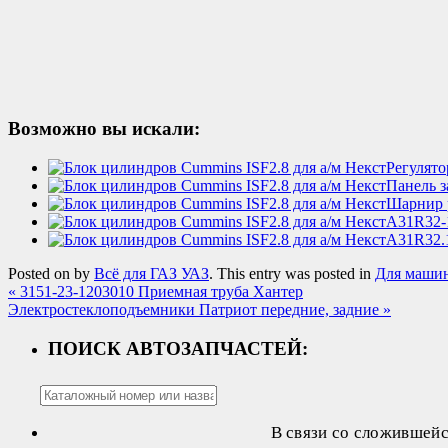
Возможно вы искали:
Регулято
Панель з
Шарнир р
А31R32-1
А31R32.1
Posted on
by
Всё для ГАЗ УАЗ
. This entry was posted in
Для машин
«
3151-23-1203010 Приемная труба Хантер
Электростеклоподъемники Патриот передние, задние
»
ПОИСК АВТОЗАПЧАСТЕЙ:
В связи со сложившей