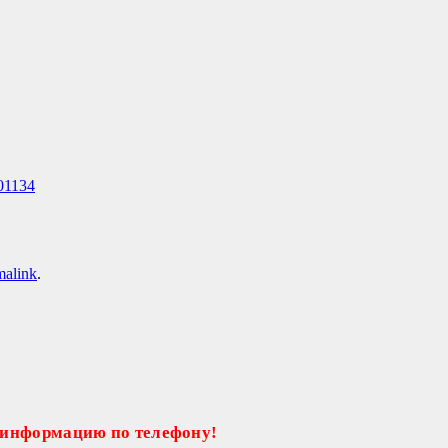
01134
malink
.
 информацию по телефону!