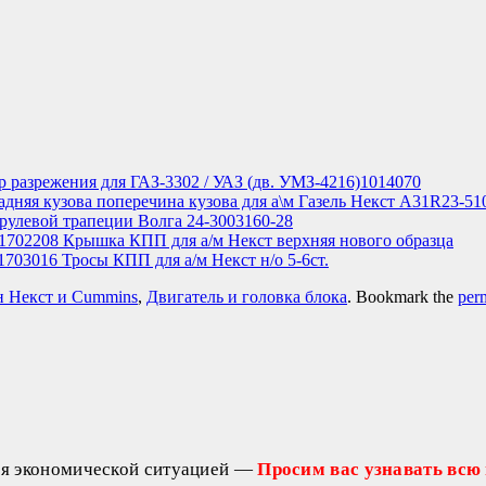
р разрежения для ГАЗ-3302 / УАЗ (дв. УМЗ-4216)1014070
адняя кузова поперечина кузова для а\м Газель Некст A31R23-51
улевой трапеции Волга 24-3003160-28
702208 Крышка КПП для а/м Некст верхняя нового образца
703016 Тросы КПП для а/м Некст н/о 5-6ст.
 Некст и Cummins
,
Двигатель и головка блока
. Bookmark the
per
ся экономической ситуацией —
Просим вас узнавать всю