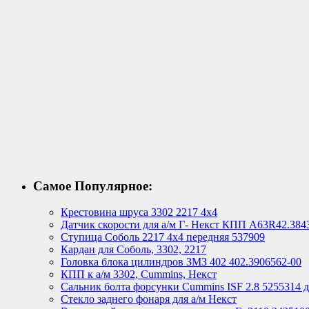
Самое Популярное:
Крестовина шруса 3302 2217 4х4
Датчик скорости для а/м Г- Некст КПП А63R42.384
Ступица Соболь 2217 4х4 передняя 537909
Кардан для Соболь, 3302, 2217
Головка блока цилиндров ЗМЗ 402 402.3906562-00
КПП к а/м 3302, Cummins, Некст
Сальник болта форсунки Cummins ISF 2.8 5255314 д
Стекло заднего фонаря для а/м Некст