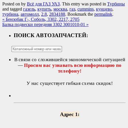
Posted on
by
Всё для ГАЗ УАЗ
. This entry was posted in
Турбины
and tagged
газель
,
купить
,
москва
,
газ
,
cummins
,
кунцево
,
турбина
,
автомолл
,
2.8
,
2834188
. Bookmark the
permalink
.
«
Бензобак Г-, Соболь, 3302, 2217, 2705
Балка подвески передняя 3302 3001010-01
»
ПОИСК АВТОЗАПЧАСТЕЙ:
В связи со сложившейся экономической ситуацией
—
Просим вас узнавать всю информацию по
телефону!
У нас существует гибкая схема скидок!
Адрес 1: