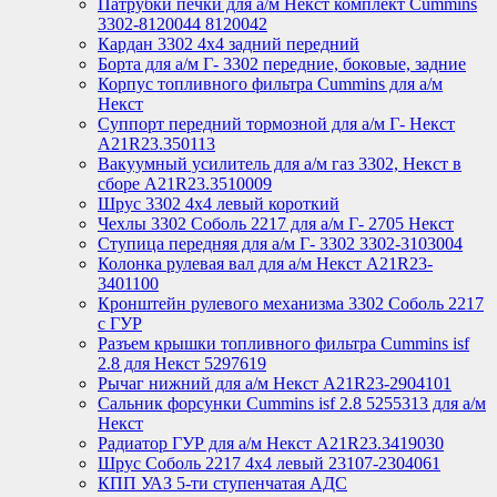
Патрубки печки для а/м Некст комплект Cummins
3302-8120044 8120042
Кардан 3302 4х4 задний передний
Борта для а/м Г- 3302 передние, боковые, задние
Корпус топливного фильтра Cummins для а/м
Некст
Суппорт передний тормозной для а/м Г- Некст
А21R23.350113
Вакуумный усилитель для а/м газ 3302, Некст в
сборе A21R23.3510009
Шрус 3302 4х4 левый короткий
Чехлы 3302 Соболь 2217 для а/м Г- 2705 Некст
Ступица передняя для а/м Г- 3302 3302-3103004
Колонка рулевая вал для а/м Некст A21R23-
3401100
Кронштейн рулевого механизма 3302 Соболь 2217
с ГУР
Разъем крышки топливного фильтра Cummins isf
2.8 для Некст 5297619
Рычаг нижний для а/м Некст А21R23-2904101
Сальник форсунки Cummins isf 2.8 5255313 для а/м
Некст
Радиатор ГУР для а/м Некст A21R23.3419030
Шрус Соболь 2217 4х4 левый 23107-2304061
КПП УАЗ 5-ти ступенчатая АДС