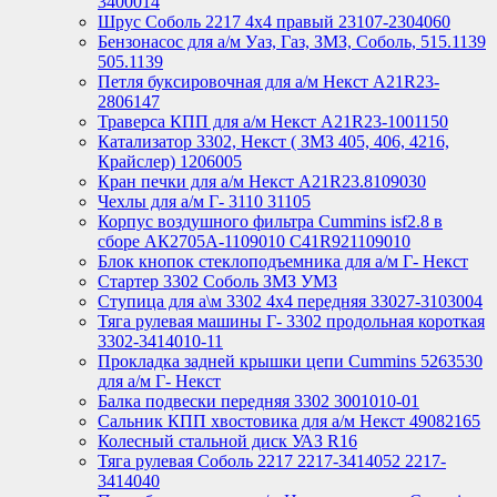
3400014
Шрус Соболь 2217 4х4 правый 23107-2304060
Бензонасос для а/м Уаз, Газ, ЗМЗ, Соболь, 515.1139
505.1139
Петля буксировочная для а/м Некст A21R23-
2806147
Траверса КПП для а/м Некст A21R23-1001150
Катализатор 3302, Некст ( ЗМЗ 405, 406, 4216,
Крайслер) 1206005
Кран печки для а/м Некст A21R23.8109030
Чехлы для а/м Г- 3110 31105
Корпус воздушного фильтра Cummins isf2.8 в
сборе АК2705А-1109010 С41R921109010
Блок кнопок стеклоподъемника для а/м Г- Некст
Стартер 3302 Соболь ЗМЗ УМЗ
Ступица для а\м 3302 4х4 передняя 33027-3103004
Тяга рулевая машины Г- 3302 продольная короткая
3302-3414010-11
Прокладка задней крышки цепи Cummins 5263530
для а/м Г- Некст
Балка подвески передняя 3302 3001010-01
Сальник КПП хвостовика для а/м Некст 49082165
Колесный стальной диск УАЗ R16
Тяга рулевая Соболь 2217 2217-3414052 2217-
3414040