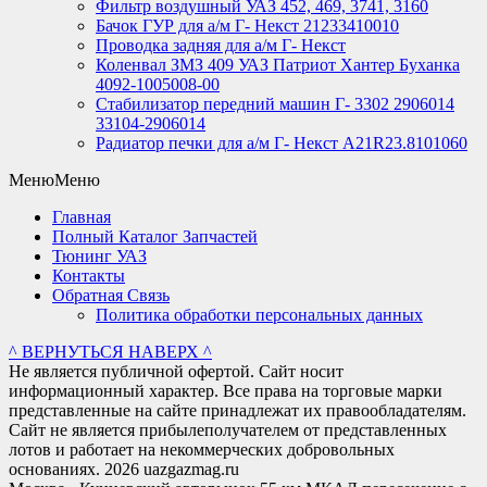
Фильтр воздушный УАЗ 452, 469, 3741, 3160
Бачок ГУР для а/м Г- Некст 21233410010
Проводка задняя для а/м Г- Некст
Коленвал ЗМЗ 409 УАЗ Патриот Хантер Буханка
4092-1005008-00
Стабилизатор передний машин Г- 3302 2906014
33104-2906014
Радиатор печки для а/м Г- Некст А21R23.8101060
Меню
Меню
Главная
Полный Каталог Запчастей
Тюнинг УАЗ
Контакты
Обратная Связь
Политика обработки персональных данных
^ ВЕРНУТЬСЯ НАВЕРХ ^
Не является публичной офертой. Сайт носит
информационный характер. Все права на торговые марки
представленные на сайте принадлежат их правообладателям.
Сайт не является прибылеполучателем от представленных
лотов и работает на некоммерческих добровольных
основаниях. 2026 uazgazmag.ru