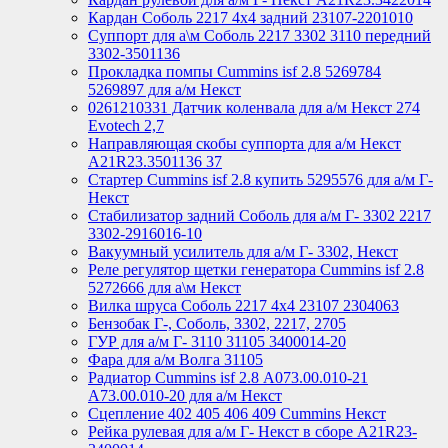
Кардан Соболь 2217 4х4 задний 23107-2201010
Суппорт для а\м Соболь 2217 3302 3110 передний
3302-3501136
Прокладка помпы Cummins isf 2.8 5269784
5269897 для а/м Некст
0261210331 Датчик коленвала для а/м Некст 274
Evotech 2,7
Направляющая скобы суппорта для а/м Некст
A21R23.3501136 37
Стартер Cummins isf 2.8 купить 5295576 для а/м Г-
Некст
Стабилизатор задний Соболь для а/м Г- 3302 2217
3302-2916016-10
Вакуумный усилитель для а/м Г- 3302, Некст
Реле регулятор щетки генератора Cummins isf 2.8
5272666 для а\м Некст
Вилка шруса Соболь 2217 4х4 23107 2304063
Бензобак Г-, Соболь, 3302, 2217, 2705
ГУР для а/м Г- 3110 31105 3400014-20
Фара для а/м Волга 31105
Радиатор Cummins isf 2.8 А073.00.010-21
А73.00.010-20 для а/м Некст
Сцепление 402 405 406 409 Cummins Некст
Рейка рулевая для а/м Г- Некст в сборе А21R23-