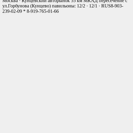
Москва · Кунцевский авторынок 55 км МКАД пересечение с
ул.Горбунова (Кунцево) павильоны: 12/2 · 12/1 · RUS
8-903-
239-02-09 * 8-919-765-01-66
Close
this
modul
Мы открылись!
Новый Магазин
г. Москва, ул.