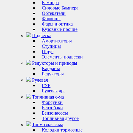
Бампера
Силовые Бампера
Обтекатели
Фаркопы
Фары и оптика
Кузовные прочие
Подвеска
Амортизаторы
Ступицы
Шрус
Элементы подвески
Редукторы и приводы
Карданы
Редукторы
Рулевая
ГУР
Рулевая др.
Топливная с-ма
Форсунки
Бензобаки
Бензонасосы
Топливная другое
Тормозная с-ма
Колодки тормозные