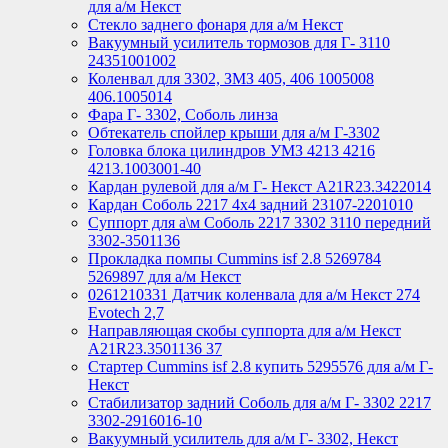
для а/м Некст
Стекло заднего фонаря для а/м Некст
Вакуумный усилитель тормозов для Г- 3110
24351001002
Коленвал для 3302, ЗМЗ 405, 406 1005008
406.1005014
Фара Г- 3302, Соболь линза
Обтекатель спойлер крыши для а/м Г-3302
Головка блока цилиндров УМЗ 4213 4216
4213.1003001-40
Кардан рулевой для а/м Г- Некст А21R23.3422014
Кардан Соболь 2217 4х4 задний 23107-2201010
Суппорт для а\м Соболь 2217 3302 3110 передний
3302-3501136
Прокладка помпы Cummins isf 2.8 5269784
5269897 для а/м Некст
0261210331 Датчик коленвала для а/м Некст 274
Evotech 2,7
Направляющая скобы суппорта для а/м Некст
A21R23.3501136 37
Стартер Cummins isf 2.8 купить 5295576 для а/м Г-
Некст
Стабилизатор задний Соболь для а/м Г- 3302 2217
3302-2916016-10
Вакуумный усилитель для а/м Г- 3302, Некст