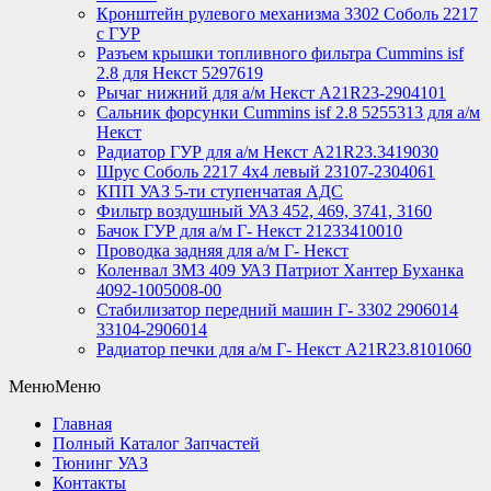
Кронштейн рулевого механизма 3302 Соболь 2217
с ГУР
Разъем крышки топливного фильтра Cummins isf
2.8 для Некст 5297619
Рычаг нижний для а/м Некст А21R23-2904101
Сальник форсунки Cummins isf 2.8 5255313 для а/м
Некст
Радиатор ГУР для а/м Некст A21R23.3419030
Шрус Соболь 2217 4х4 левый 23107-2304061
КПП УАЗ 5-ти ступенчатая АДС
Фильтр воздушный УАЗ 452, 469, 3741, 3160
Бачок ГУР для а/м Г- Некст 21233410010
Проводка задняя для а/м Г- Некст
Коленвал ЗМЗ 409 УАЗ Патриот Хантер Буханка
4092-1005008-00
Стабилизатор передний машин Г- 3302 2906014
33104-2906014
Радиатор печки для а/м Г- Некст А21R23.8101060
Меню
Меню
Главная
Полный Каталог Запчастей
Тюнинг УАЗ
Контакты