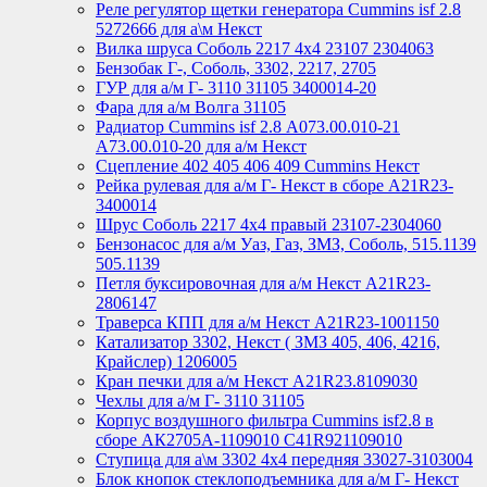
Реле регулятор щетки генератора Cummins isf 2.8
5272666 для а\м Некст
Вилка шруса Соболь 2217 4х4 23107 2304063
Бензобак Г-, Соболь, 3302, 2217, 2705
ГУР для а/м Г- 3110 31105 3400014-20
Фара для а/м Волга 31105
Радиатор Cummins isf 2.8 А073.00.010-21
А73.00.010-20 для а/м Некст
Сцепление 402 405 406 409 Cummins Некст
Рейка рулевая для а/м Г- Некст в сборе А21R23-
3400014
Шрус Соболь 2217 4х4 правый 23107-2304060
Бензонасос для а/м Уаз, Газ, ЗМЗ, Соболь, 515.1139
505.1139
Петля буксировочная для а/м Некст A21R23-
2806147
Траверса КПП для а/м Некст A21R23-1001150
Катализатор 3302, Некст ( ЗМЗ 405, 406, 4216,
Крайслер) 1206005
Кран печки для а/м Некст A21R23.8109030
Чехлы для а/м Г- 3110 31105
Корпус воздушного фильтра Cummins isf2.8 в
сборе АК2705А-1109010 С41R921109010
Ступица для а\м 3302 4х4 передняя 33027-3103004
Блок кнопок стеклоподъемника для а/м Г- Некст