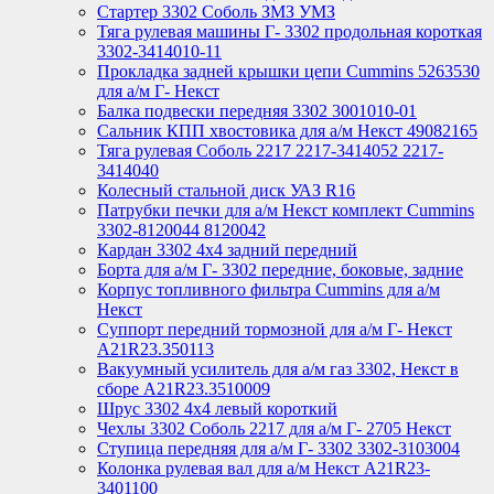
Стартер 3302 Соболь ЗМЗ УМЗ
Тяга рулевая машины Г- 3302 продольная короткая
3302-3414010-11
Прокладка задней крышки цепи Cummins 5263530
для а/м Г- Некст
Балка подвески передняя 3302 3001010-01
Сальник КПП хвостовика для а/м Некст 49082165
Тяга рулевая Соболь 2217 2217-3414052 2217-
3414040
Колесный стальной диск УАЗ R16
Патрубки печки для а/м Некст комплект Cummins
3302-8120044 8120042
Кардан 3302 4х4 задний передний
Борта для а/м Г- 3302 передние, боковые, задние
Корпус топливного фильтра Cummins для а/м
Некст
Суппорт передний тормозной для а/м Г- Некст
А21R23.350113
Вакуумный усилитель для а/м газ 3302, Некст в
сборе A21R23.3510009
Шрус 3302 4х4 левый короткий
Чехлы 3302 Соболь 2217 для а/м Г- 2705 Некст
Ступица передняя для а/м Г- 3302 3302-3103004
Колонка рулевая вал для а/м Некст A21R23-
3401100