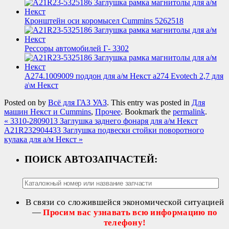
Кронштейн оси коромысел Cummins 5262518
Рессоры автомобилей Г- 3302
А274.1009009 поддон для а/м Некст а274 Evotech 2,7 для
а\м Некст
Posted on
by
Всё для ГАЗ УАЗ
. This entry was posted in
Для
машин Некст и Cummins
,
Прочее
. Bookmark the
permalink
.
«
3310-2809013 Заглушка заднего фонаря для а/м Некст
A21R232904433 Заглушка подвески стойки поворотного
кулака для а/м Некст
»
ПОИСК АВТОЗАПЧАСТЕЙ:
В связи со сложившейся экономической ситуацией
—
Просим вас узнавать всю информацию по
телефону!