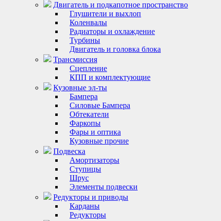
Двигатель и подкапотное пространство
Глушители и выхлоп
Коленвалы
Радиаторы и охлаждение
Турбины
Двигатель и головка блока
Трансмиссия
Сцепление
КПП и комплектующие
Кузовные эл-ты
Бампера
Силовые Бампера
Обтекатели
Фаркопы
Фары и оптика
Кузовные прочие
Подвеска
Амортизаторы
Ступицы
Шрус
Элементы подвески
Редукторы и приводы
Карданы
Редукторы