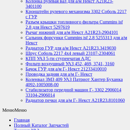
Колонка рулевая вал для а/м Некст A21R23-
3401100
Кронштейн рулевого механизма 3302 Соболь 2217
с ГУР
Разъем крышки топливного фильтра Cummins isf
2.8 для Некст 5297619
Рычаг нижний для а/м Некст А21R23-2904101
Сальник форсунки Cummins isf 2.8 5255313 для а/м
Некст
Радиатор ГУР для а/м Некст A21R23.3419030
Шрус Соболь 2217 4х4 левый 23107-2304061
КПП УАЗ 5-ти ступенчатая АДС
Фильтр воздушный УАЗ 452, 469, 3741, 3160
Бачок ГУР для а/м Г- Некст 21233410010
Проводка задняя для а/м Г- Некст
Коленвал ЗМЗ 409 УАЗ Патриот Хантер Буханка
4092-1005008-00
Стабилизатор передний машин Г- 3302 2906014
33104-2906014
Радиатор печки для а/м Г- Некст А21R23.8101060
Меню
Меню
Главная
Полный Каталог Запчастей