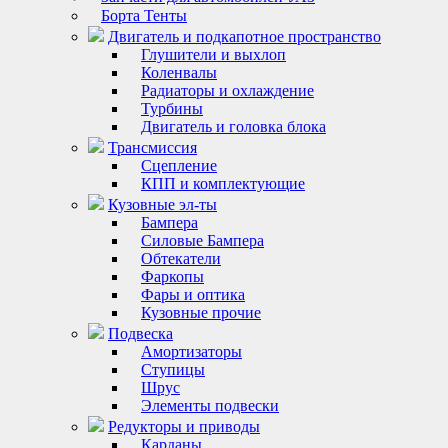
Борта Тенты
Двигатель и подкапотное пространство
Глушители и выхлоп
Коленвалы
Радиаторы и охлаждение
Турбины
Двигатель и головка блока
Трансмиссия
Сцепление
КПП и комплектующие
Кузовные эл-ты
Бампера
Силовые Бампера
Обтекатели
Фаркопы
Фары и оптика
Кузовные прочие
Подвеска
Амортизаторы
Ступицы
Шрус
Элементы подвески
Редукторы и приводы
Карданы