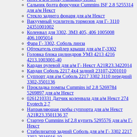
Сальник болта форсунки Cummins ISF 2.8 5255314
для а/м Некст
Стекло заднего фонаря для а/м Некст
Вакуумный усилитель тормозов для Г- 3110
24351001002
Коленвал для 3302, ЗМЗ 405, 406 1005008
406.1005014
Фара Г- 3302, Соболь линза
Обтекатель спойлер крыши для а/м Г-3302
Головка блока цилиндров УМЗ 4213 4216
4213.1003001-40
Кардан рулевой для а/м Г- Некст А21R23.3422014
Кардан Соболь 2217 4х4 задний 23107-2201010
Суппорт для а\м Соболь 2217 3302 3110 передний
3302-3501136
Прокладка помпы Cummins isf 2.8 5269784
5269897 для а/м Некст
0261210331 Датчик коленвала для а/м Некст 274
Evotech 2,7
Направляющая скобы суппорта для а/м Некст
A21R23.3501136 37
Стартер Cummins isf 2.8 купить 5295576 для а/м Г-
Некст
Стабилизатор задний Соболь для а/м Г- 3302 2217
3302-2916016-10