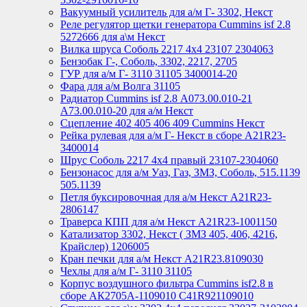
Вакуумный усилитель для а/м Г- 3302, Некст
Реле регулятор щетки генератора Cummins isf 2.8
5272666 для а\м Некст
Вилка шруса Соболь 2217 4х4 23107 2304063
Бензобак Г-, Соболь, 3302, 2217, 2705
ГУР для а/м Г- 3110 31105 3400014-20
Фара для а/м Волга 31105
Радиатор Cummins isf 2.8 А073.00.010-21
А73.00.010-20 для а/м Некст
Сцепление 402 405 406 409 Cummins Некст
Рейка рулевая для а/м Г- Некст в сборе А21R23-
3400014
Шрус Соболь 2217 4х4 правый 23107-2304060
Бензонасос для а/м Уаз, Газ, ЗМЗ, Соболь, 515.1139
505.1139
Петля буксировочная для а/м Некст A21R23-
2806147
Траверса КПП для а/м Некст A21R23-1001150
Катализатор 3302, Некст ( ЗМЗ 405, 406, 4216,
Крайслер) 1206005
Кран печки для а/м Некст A21R23.8109030
Чехлы для а/м Г- 3110 31105
Корпус воздушного фильтра Cummins isf2.8 в
сборе АК2705А-1109010 С41R921109010