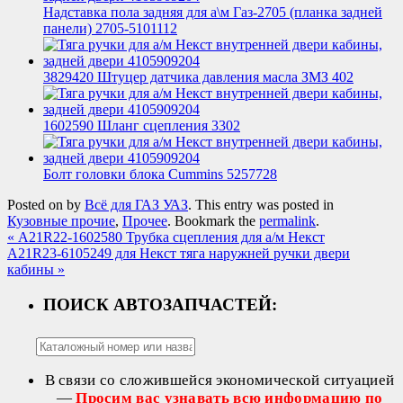
Надставка пола задняя для а\м Газ-2705 (планка задней
панели) 2705-5101112
3829420 Штуцер датчика давления масла ЗМЗ 402
1602590 Шланг сцепления 3302
Болт головки блока Cummins 5257728
Posted on
by
Всё для ГАЗ УАЗ
. This entry was posted in
Кузовные прочие
,
Прочее
. Bookmark the
permalink
.
«
А21R22-1602580 Трубка сцепления для а/м Некст
A21R23-6105249 для Некст тяга наружней ручки двери
кабины
»
ПОИСК АВТОЗАПЧАСТЕЙ:
В связи со сложившейся экономической ситуацией
—
Просим вас узнавать всю информацию по