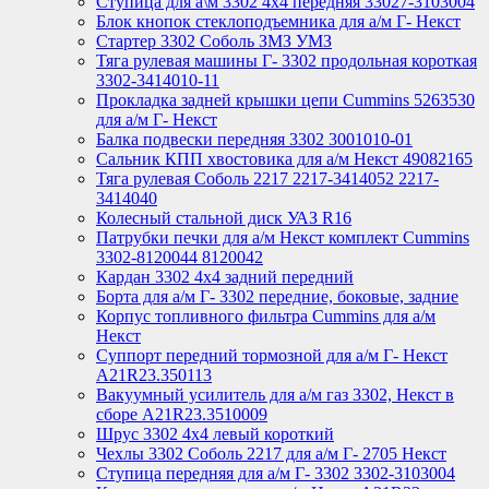
Ступица для а\м 3302 4х4 передняя 33027-3103004
Блок кнопок стеклоподъемника для а/м Г- Некст
Стартер 3302 Соболь ЗМЗ УМЗ
Тяга рулевая машины Г- 3302 продольная короткая
3302-3414010-11
Прокладка задней крышки цепи Cummins 5263530
для а/м Г- Некст
Балка подвески передняя 3302 3001010-01
Сальник КПП хвостовика для а/м Некст 49082165
Тяга рулевая Соболь 2217 2217-3414052 2217-
3414040
Колесный стальной диск УАЗ R16
Патрубки печки для а/м Некст комплект Cummins
3302-8120044 8120042
Кардан 3302 4х4 задний передний
Борта для а/м Г- 3302 передние, боковые, задние
Корпус топливного фильтра Cummins для а/м
Некст
Суппорт передний тормозной для а/м Г- Некст
А21R23.350113
Вакуумный усилитель для а/м газ 3302, Некст в
сборе A21R23.3510009
Шрус 3302 4х4 левый короткий
Чехлы 3302 Соболь 2217 для а/м Г- 2705 Некст
Ступица передняя для а/м Г- 3302 3302-3103004