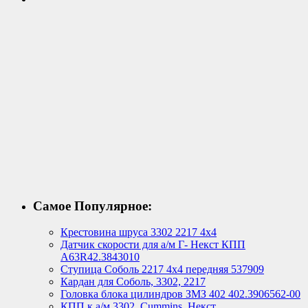
Самое Популярное:
Крестовина шруса 3302 2217 4х4
Датчик скорости для а/м Г- Некст КПП
А63R42.3843010
Ступица Соболь 2217 4х4 передняя 537909
Кардан для Соболь, 3302, 2217
Головка блока цилиндров ЗМЗ 402 402.3906562-00
КПП к а/м 3302, Cummins, Некст