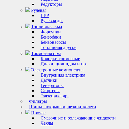
Редукторы
Рулевая
ГУР
Рулевая др.
Топливная с-ма
Форсунки
Бензобаки
Бензонасосы
Топливная другое
Тормозная с-ма
Колодки тормозные
Диски, цилиндры и пр.
Электронные компоненты
Внутренняя электрика
Датчики
Генераторы
Стартеры
Электрика др.
Фильтры
Шины, покрышки, резина, колеса
Прочее
Смазочные и охлаждающие жидкости
Чехлы