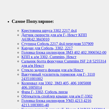
Самое Популярное:
Крестовина шруса 3302 2217 4х4
Датчик скорости для а/м Г- Некст КПП
А63R42.3843010
Ступица Соболь 2217 4х4 передняя 537909
Кардан для Соболь, 3302, 2217
Головка блока цилиндров ЗМЗ 402 402.3906562-00
КПП к а/м 3302, Cummins, Некст
Сальник болта форсунки Cummins ISF 2.8 5255314
для а/м Некст
Стекло заднего фонаря для а/м Некст
Вакуумный усилитель тормозов для Г- 3110
24351001002
Коленвал для 3302, ЗМЗ 405, 406 1005008
406.1005014
Фара Г- 3302, Соболь линза
Обтекатель спойлер крыши для а/м Г-3302
Головка блока цилиндров УМЗ 4213 4216
4213.1003001-40