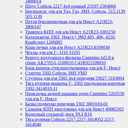
3400014
Шрус Соболь 2217 4х4 правый 23107-2304060
Бензонасос для а/м Уаз, Газ, ЗМЗ, Соболь, 515.1139
505.1139
Петля буксировочная для а/м Некст A21R23-
2806147
Траверса КПП для а/м Некст A21R23-1001150
Катализатор 3302, Некст ( ЗМЗ 405, 406, 4216,
Крайслер) 1206005
Кран печки для а/м Некст A21R23.8109030
Чехлы для а/м Г- 3110 31105
Корпус воздушного фильтра Cummins isf2.8 в
сборе АК2705А-1109010 С41R921109010
Блок кнопок стеклоподъемника для а/м Г- Некст
Стартер 3302 Соболь ЗМЗ УМЗ
Ступица для а\м 3302 4х4 передняя 33027-3103004
Тяга рулевая машины Г- 3302 продольная короткая
3302-3414010-11
Прокладка задней крышки цепи Cummins 5263530
для а/м Г- Некст
Балка подвески передняя 3302 3001010-01
Сальник КПП хвостовика для а/м Некст 49082165
Колесный стальной диск УАЗ R16
Тяга рулевая Соболь 2217 2217-3414052 2217-
3414040