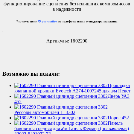
функционирование сцепления без излишних компромиссов
в надежности
*точную цену
✆ уточняйте
по телефону или у менеджера магазина
Артикулы: 1602290
Возможно вы искали:
Прокладка
клапанной крышки Evotech А274-1007245 для а\м Некст
Дверь УАЗ
452
Рессоры автомобилей Г- 3302
Порог 452
Панель
боковины средняя для а\м Газель Фермер (правая/левая)
33023-5401072-73