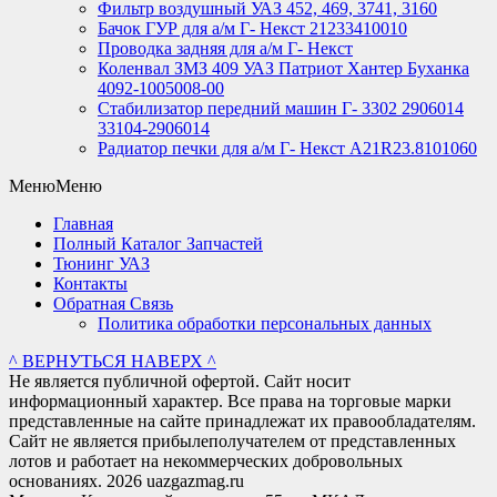
Фильтр воздушный УАЗ 452, 469, 3741, 3160
Бачок ГУР для а/м Г- Некст 21233410010
Проводка задняя для а/м Г- Некст
Коленвал ЗМЗ 409 УАЗ Патриот Хантер Буханка
4092-1005008-00
Стабилизатор передний машин Г- 3302 2906014
33104-2906014
Радиатор печки для а/м Г- Некст А21R23.8101060
Меню
Меню
Главная
Полный Каталог Запчастей
Тюнинг УАЗ
Контакты
Обратная Связь
Политика обработки персональных данных
^ ВЕРНУТЬСЯ НАВЕРХ ^
Не является публичной офертой. Сайт носит
информационный характер. Все права на торговые марки
представленные на сайте принадлежат их правообладателям.
Сайт не является прибылеполучателем от представленных
лотов и работает на некоммерческих добровольных
основаниях. 2026 uazgazmag.ru