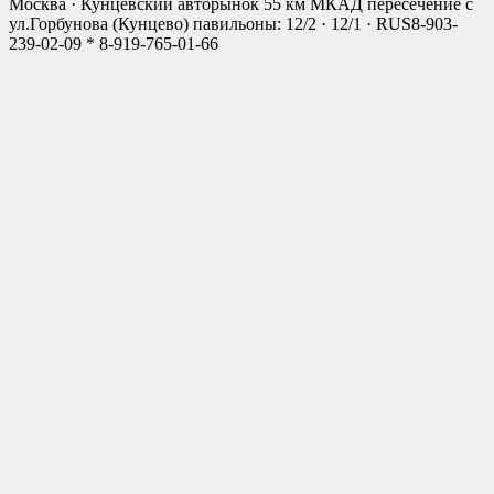
Москва · Кунцевский авторынок 55 км МКАД пересечение с
ул.Горбунова (Кунцево) павильоны: 12/2 · 12/1 · RUS
8-903-
239-02-09 * 8-919-765-01-66
Close
this
modul
Мы открылись!
Новый Магазин
г. Москва, ул.