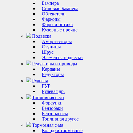
Бампера
Силовые Бампера
Обтекатели
Фаркопы
Фары и оптика
Кузовные прочие
Подвеска
Амортизаторы
Ступицы
Шрус
Элементы подвески
Редукторы и приводы
Карданы
Редукторы
Рулевая
ГУР
Рулевая др.
Топливная с-ма
Форсунки
Бензобаки
Бензонасосы
Топливная другое
Тормозная с-ма
Колодки тормозные