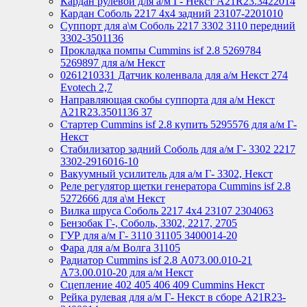
Кардан рулевой для а/м Г- Некст А21R23.3422014
Кардан Соболь 2217 4х4 задний 23107-2201010
Суппорт для а\м Соболь 2217 3302 3110 передний
3302-3501136
Прокладка помпы Cummins isf 2.8 5269784
5269897 для а/м Некст
0261210331 Датчик коленвала для а/м Некст 274
Evotech 2,7
Направляющая скобы суппорта для а/м Некст
A21R23.3501136 37
Стартер Cummins isf 2.8 купить 5295576 для а/м Г-
Некст
Стабилизатор задний Соболь для а/м Г- 3302 2217
3302-2916016-10
Вакуумный усилитель для а/м Г- 3302, Некст
Реле регулятор щетки генератора Cummins isf 2.8
5272666 для а\м Некст
Вилка шруса Соболь 2217 4х4 23107 2304063
Бензобак Г-, Соболь, 3302, 2217, 2705
ГУР для а/м Г- 3110 31105 3400014-20
Фара для а/м Волга 31105
Радиатор Cummins isf 2.8 А073.00.010-21
А73.00.010-20 для а/м Некст
Сцепление 402 405 406 409 Cummins Некст
Рейка рулевая для а/м Г- Некст в сборе А21R23-