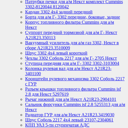
Патрубки печки для а/м Некст комплект Cummins
3302-8120044 8120042
Кардан 3302 4х4 задний передний
Борта для а/м Г- 3302 передние, боковые, задние
Корпус топливного фильтра Cummins для а/м
Некст
Суппорт передний тормозной для а/м Г- Некст
А21R23.350113
Вакуумный усилитель для а/м газ 3302, Некст в
сборе A21R23.3510009
Шрус 3302 4х4 левый короткий
Чехлы 3302 Соболь 2217 для а/м Г- 2705 Некст
Ступица передняя для а/м Г- 3302 3302-3103004
Колонка рулевая вал для а/м Некст A21R23-
3401100
Кронштейн рулевого механизма 3302 Соболь 2217
с ГУР
Разъем крышки топливного фильтра Cummins isf
2.8 для Некст 5297619
Рычаг нижний для а/м Некст А21R23-2904101
Сальник форсунки Cummins isf 2.8 5255313 для а/м
Некст
Радиатор ГУР для а/м Некст A21R23.3419030
Шрус Соболь 2217 4х4 левый 23107-2304061
КПП УАЗ 5-ти ступенчатая АДС