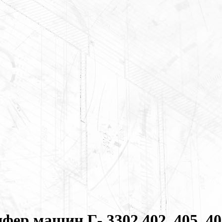
ер машин Г- 3302 402, 405, 40