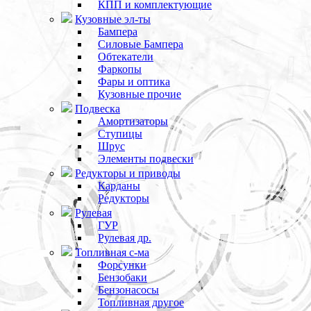
КПП и комплектующие
Кузовные эл-ты
Бампера
Силовые Бампера
Обтекатели
Фаркопы
Фары и оптика
Кузовные прочие
Подвеска
Амортизаторы
Ступицы
Шрус
Элементы подвески
Редукторы и приводы
Карданы
Редукторы
Рулевая
ГУР
Рулевая др.
Топливная с-ма
Форсунки
Бензобаки
Бензонасосы
Топливная другое