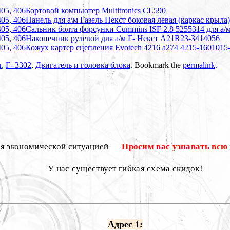
Бортовой компьютер Multitronics CL590
Панель для а\м Газель Некст боковая левая (каркас крыл
Сальник болта форсунки Cummins ISF 2.8 5255314 для а/
Наконечник рулевой для а/м Г- Некст A21R23-3414056
Кожух картер сцепления Evotech 4216 а274 4215-1601015
ы
,
Г- 3302
,
Двигатель и головка блока
. Bookmark the
permalink
.
ся экономической ситуацией —
Просим вас узнавать всю
У нас существует гибкая схема скидок!
Адрес 1: