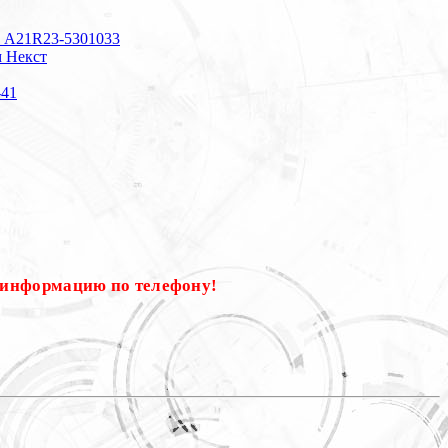
а) A21R23-5301033
м Некст
-41
 информацию по телефону!