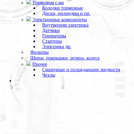
Тормозная с-ма
Колодки тормозные
Диски, цилиндры и пр.
Электронные компоненты
Внутренняя электрика
Датчики
Генераторы
Стартеры
Электрика др.
Фильтры
Шины, покрышки, резина, колеса
Прочее
Смазочные и охлаждающие жидкости
Чехлы