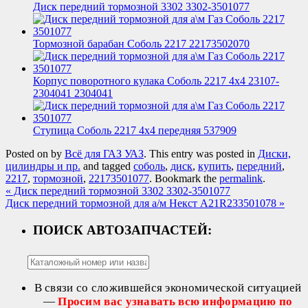
Диск передний тормозной 3302 3302-3501077
Тормозной барабан Соболь 2217 22173502070
Корпус поворотного кулака Соболь 2217 4х4 23107-
2304041 2304041
Ступица Соболь 2217 4х4 передняя 537909
Posted on
by
Всё для ГАЗ УАЗ
. This entry was posted in
Диски,
цилиндры и пр.
and tagged
соболь
,
диск
,
купить
,
передний
,
2217
,
тормозной
,
22173501077
. Bookmark the
permalink
.
«
Диск передний тормозной 3302 3302-3501077
Диск передний тормозной для а/м Некст A21R233501078
»
ПОИСК АВТОЗАПЧАСТЕЙ:
В связи со сложившейся экономической ситуацией
—
Просим вас узнавать всю информацию по