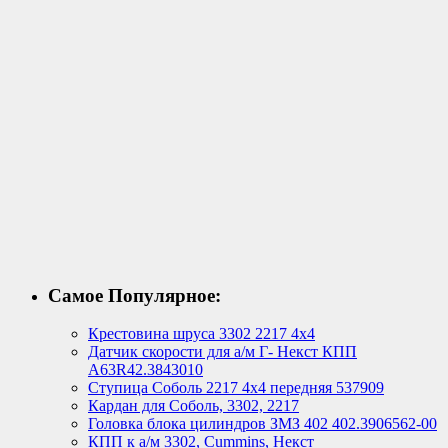
Самое Популярное:
Крестовина шруса 3302 2217 4х4
Датчик скорости для а/м Г- Некст КПП
А63R42.3843010
Ступица Соболь 2217 4х4 передняя 537909
Кардан для Соболь, 3302, 2217
Головка блока цилиндров ЗМЗ 402 402.3906562-00
КПП к а/м 3302, Cummins, Некст