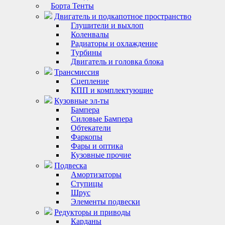
Борта Тенты
Двигатель и подкапотное пространство
Глушители и выхлоп
Коленвалы
Радиаторы и охлаждение
Турбины
Двигатель и головка блока
Трансмиссия
Сцепление
КПП и комплектующие
Кузовные эл-ты
Бампера
Силовые Бампера
Обтекатели
Фаркопы
Фары и оптика
Кузовные прочие
Подвеска
Амортизаторы
Ступицы
Шрус
Элементы подвески
Редукторы и приводы
Карданы