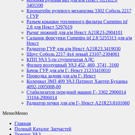
3401100
Кронштейн рулевого механизма 3302 Соболь 2217
с ГУР
Разъем крышки топливного фильтра Cummins isf
2.8 для Некст 5297619
Рычаг нижний для а/м Некст А21R23-2904101
Сальник форсунки Cummins isf 2.8 5255313 для а/м
Некст
Радиатор ГУР для а/м Некст A21R23.3419030
Шрус Соболь 2217 4х4 левый 23107-2304061
КПП УАЗ 5-ти ступенчатая АДС
Фильтр воздушный УАЗ 452, 469, 3741, 3160
Бачок ГУР для а/м Г- Некст 21233410010
Проводка задняя для а/м Г- Некст
Коленвал ЗМЗ 409 УАЗ Патриот Хантер Буханка
4092-1005008-00
Стабилизатор передний машин Г- 3302 2906014
33104-2906014
Радиатор печки для а/м Г- Некст А21R23.8101060
Меню
Меню
Главная
Полный Каталог Запчастей
Тюнинг УАЗ