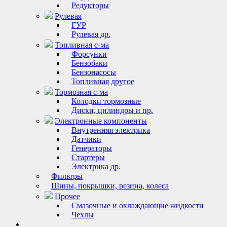
Редукторы
Рулевая
ГУР
Рулевая др.
Топливная с-ма
Форсунки
Бензобаки
Бензонасосы
Топливная другое
Тормозная с-ма
Колодки тормозные
Диски, цилиндры и пр.
Электронные компоненты
Внутренняя электрика
Датчики
Генераторы
Стартеры
Электрика др.
Фильтры
Шины, покрышки, резина, колеса
Прочее
Смазочные и охлаждающие жидкости
Чехлы