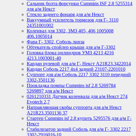
Сальник болта форсунки Cummins ISF 2.8 5255314
для а/м Некст
Стекло заднего фонаря для а/м Некст
Вакуумный усилитель тормозов для Г- 3110
24351001002
Коленвал для 3302, ЗМЗ 405, 406 1005008
406.1005014
Фара Г- 3302, Соболь линза
Обтекатель спойлер крыши для а/м Г-3302
Головка блока цилиндров УМЗ 4213 4216
4213.1003001-40
Кардан рулевой для а/м Г- Некст А21R23.3422014
Кардан Соболь 2217 4х4 задний 23107-2201010
Суппорт для а\м Соболь 2217 3302 3110 передний
3302-3501136
Прокладка помпы Cummins isf 2.8 5269784
5269897 для а/м Некст
0261210331 Датчик коленвала для а/м Некст 274
Evotech 2,7
Направляющая скобы суппорта для а/м Некст
A21R23.3501136 37
Стартер Cummins isf 2.8 купить 5295576 для а/м Г-
Некст
Стабилизатор задний Соболь для а/м Г- 3302 2217
3302-2916016-10