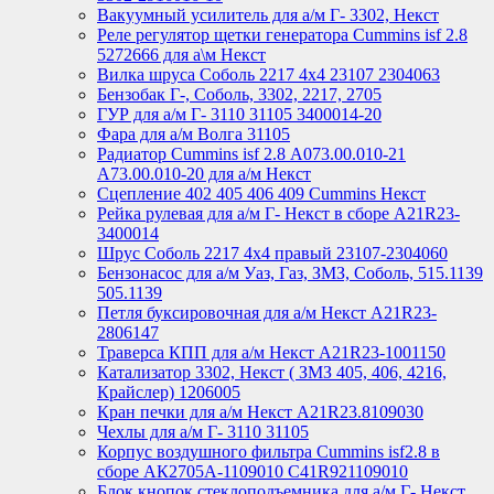
Вакуумный усилитель для а/м Г- 3302, Некст
Реле регулятор щетки генератора Cummins isf 2.8
5272666 для а\м Некст
Вилка шруса Соболь 2217 4х4 23107 2304063
Бензобак Г-, Соболь, 3302, 2217, 2705
ГУР для а/м Г- 3110 31105 3400014-20
Фара для а/м Волга 31105
Радиатор Cummins isf 2.8 А073.00.010-21
А73.00.010-20 для а/м Некст
Сцепление 402 405 406 409 Cummins Некст
Рейка рулевая для а/м Г- Некст в сборе А21R23-
3400014
Шрус Соболь 2217 4х4 правый 23107-2304060
Бензонасос для а/м Уаз, Газ, ЗМЗ, Соболь, 515.1139
505.1139
Петля буксировочная для а/м Некст A21R23-
2806147
Траверса КПП для а/м Некст A21R23-1001150
Катализатор 3302, Некст ( ЗМЗ 405, 406, 4216,
Крайслер) 1206005
Кран печки для а/м Некст A21R23.8109030
Чехлы для а/м Г- 3110 31105
Корпус воздушного фильтра Cummins isf2.8 в
сборе АК2705А-1109010 С41R921109010
Блок кнопок стеклоподъемника для а/м Г- Некст