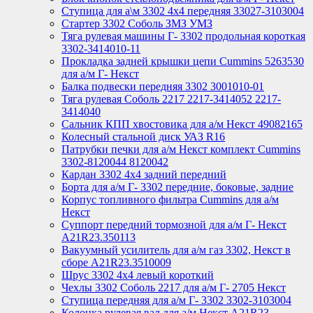
Ступица для а\м 3302 4х4 передняя 33027-3103004
Стартер 3302 Соболь ЗМЗ УМЗ
Тяга рулевая машины Г- 3302 продольная короткая
3302-3414010-11
Прокладка задней крышки цепи Cummins 5263530
для а/м Г- Некст
Балка подвески передняя 3302 3001010-01
Тяга рулевая Соболь 2217 2217-3414052 2217-
3414040
Сальник КПП хвостовика для а/м Некст 49082165
Колесный стальной диск УАЗ R16
Патрубки печки для а/м Некст комплект Cummins
3302-8120044 8120042
Кардан 3302 4х4 задний передний
Борта для а/м Г- 3302 передние, боковые, задние
Корпус топливного фильтра Cummins для а/м
Некст
Суппорт передний тормозной для а/м Г- Некст
А21R23.350113
Вакуумный усилитель для а/м газ 3302, Некст в
сборе A21R23.3510009
Шрус 3302 4х4 левый короткий
Чехлы 3302 Соболь 2217 для а/м Г- 2705 Некст
Ступица передняя для а/м Г- 3302 3302-3103004
Колонка рулевая вал для а/м Некст A21R23-