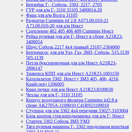
Бензобак Г-, Соболь, 3302, 2217, 2705
ГУР для а/м Г- 3110 31105 3400014-20
Фара для а/м Волга 31105
Радиатор Cummins isf 2.8 А073.00.010-21
А73.00.010-20 для а/м Некст
Сцепление 402 405 406 409 Cummins Некст
Рейка рулевая для а/м Г- Некст в сборе А21R23-
3400014
Шрус Соболь 2217 4х4 правый 23107-2304060
Бензонасос для а/м Уаз, Газ, ЗМЗ, Соболь, 515.1139
505.1139
Петля буксировочная для а/м Некст A21R23-
2806147
Траверса КПП для а/м Некст A21R23-1001150
Катализатор 3302, Некст ( ЗМЗ 405, 406, 4216,
Крайслер) 1206005
Кран печки для а/м Некст A21R23.8109030
Чехлы для а/м Г- 3110 31105
Корпус воздушного фильтра Cummins isf2.8 в
сборе АК2705А-1109010 С41R921109010
Ступица для а\м 3302 4х4 передняя 33027-3103004
Блок кнопок стеклоподъемника для а/м Г- Некст
Стартер 3302 Соболь ЗМЗ УМЗ
Тяга рулевая машины Г- 3302 продольная короткая
3302-3414010-11