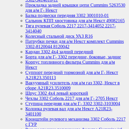
Прокладка задней крышки цепи Cummins 5263530
для а/м Г- Некст
Балка подвески передняя 3302 3001010-01
Сальник КПП хвостовика для а/м Некст 49082165
Тяга рулевая Соболь 2217 2217-3414052 2217-
3414040
Колесный стальной диск УАЗ R16
Патрубки печки для а/м Некст комплект Cummins
3302-8120044 8120042
Кардан 3302 4х4 задний передний
Борта для а/м Г- 3302 передние, боковые, задние
Корпус топливного фильтра Cummins для а/м
Некст
Суппорт передний тормозной для а/м Г- Некст
А21R23.350113
Вакуумный усилитель для а/м газ 3302, Некст в
сборе A21R23.3510009
Шрус 3302 4х4 левый короткий
Чехлы 3302 Соболь 2217 для а/м Г- 2705 Некст
Ступица передняя для а/м Г- 3302 3302-3103004
Колонка рулевая вал для а/м Некст A21R23-
3401100
Кронштейн рулевого механизма 3302 Соболь 2217
с ГУР