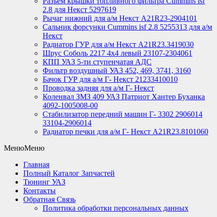
Разъем крышки топливного фильтра Cummins isf
2.8 для Некст 5297619
Рычаг нижний для а/м Некст А21R23-2904101
Сальник форсунки Cummins isf 2.8 5255313 для а/м
Некст
Радиатор ГУР для а/м Некст A21R23.3419030
Шрус Соболь 2217 4х4 левый 23107-2304061
КПП УАЗ 5-ти ступенчатая АДС
Фильтр воздушный УАЗ 452, 469, 3741, 3160
Бачок ГУР для а/м Г- Некст 21233410010
Проводка задняя для а/м Г- Некст
Коленвал ЗМЗ 409 УАЗ Патриот Хантер Буханка
4092-1005008-00
Стабилизатор передний машин Г- 3302 2906014
33104-2906014
Радиатор печки для а/м Г- Некст А21R23.8101060
Меню
Меню
Главная
Полный Каталог Запчастей
Тюнинг УАЗ
Контакты
Обратная Связь
Политика обработки персональных данных