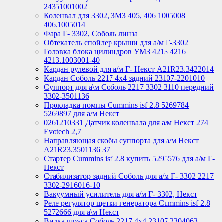
24351001002
Коленвал для 3302, ЗМЗ 405, 406 1005008
406.1005014
Фара Г- 3302, Соболь линза
Обтекатель спойлер крыши для а/м Г-3302
Головка блока цилиндров УМЗ 4213 4216
4213.1003001-40
Кардан рулевой для а/м Г- Некст А21R23.3422014
Кардан Соболь 2217 4х4 задний 23107-2201010
Суппорт для а\м Соболь 2217 3302 3110 передний
3302-3501136
Прокладка помпы Cummins isf 2.8 5269784
5269897 для а/м Некст
0261210331 Датчик коленвала для а/м Некст 274
Evotech 2,7
Направляющая скобы суппорта для а/м Некст
A21R23.3501136 37
Стартер Cummins isf 2.8 купить 5295576 для а/м Г-
Некст
Стабилизатор задний Соболь для а/м Г- 3302 2217
3302-2916016-10
Вакуумный усилитель для а/м Г- 3302, Некст
Реле регулятор щетки генератора Cummins isf 2.8
5272666 для а\м Некст
Вилка шруса Соболь 2217 4х4 23107 2304063