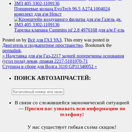
Поршневые кольца EvoTech 96.5 А274.1004024
комплект для а\м Некст
Тарелка клапана Cummins isf 2.8 4976168 для а/м Г-ель
Posted on
by
Всё для ГАЗ УАЗ
. This entry was posted in
Двигатель и подкапотное пространство
. Bookmark the
permalink
.
«
Надставка для а\м Газ-2217 задней поперечины основания
(угол пола) левая, правая 2217-5101070-71
Ступица в сборе для Волга 3110 GP11340052
»
ПОИСК АВТОЗАПЧАСТЕЙ:
В связи со сложившейся экономической ситуацией
—
Просим вас узнавать всю информацию по
телефону!
У нас существует гибкая схема скидок!