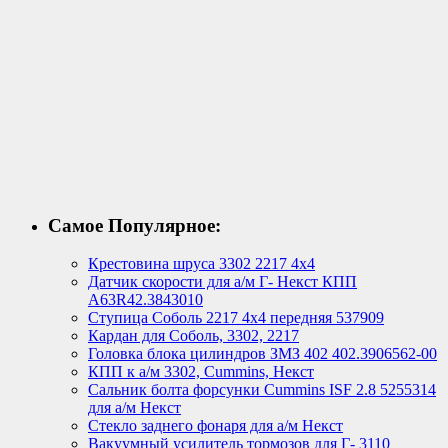
Самое Популярное:
Крестовина шруса 3302 2217 4х4
Датчик скорости для а/м Г- Некст КПП
А63R42.3843010
Ступица Соболь 2217 4х4 передняя 537909
Кардан для Соболь, 3302, 2217
Головка блока цилиндров ЗМЗ 402 402.3906562-00
КПП к а/м 3302, Cummins, Некст
Сальник болта форсунки Cummins ISF 2.8 5255314
для а/м Некст
Стекло заднего фонаря для а/м Некст
Вакуумный усилитель тормозов для Г- 3110