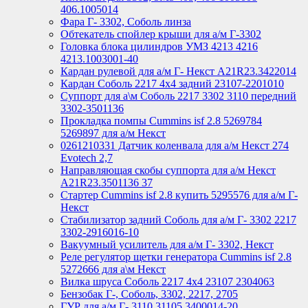
406.1005014
Фара Г- 3302, Соболь линза
Обтекатель спойлер крыши для а/м Г-3302
Головка блока цилиндров УМЗ 4213 4216
4213.1003001-40
Кардан рулевой для а/м Г- Некст А21R23.3422014
Кардан Соболь 2217 4х4 задний 23107-2201010
Суппорт для а\м Соболь 2217 3302 3110 передний
3302-3501136
Прокладка помпы Cummins isf 2.8 5269784
5269897 для а/м Некст
0261210331 Датчик коленвала для а/м Некст 274
Evotech 2,7
Направляющая скобы суппорта для а/м Некст
A21R23.3501136 37
Стартер Cummins isf 2.8 купить 5295576 для а/м Г-
Некст
Стабилизатор задний Соболь для а/м Г- 3302 2217
3302-2916016-10
Вакуумный усилитель для а/м Г- 3302, Некст
Реле регулятор щетки генератора Cummins isf 2.8
5272666 для а\м Некст
Вилка шруса Соболь 2217 4х4 23107 2304063
Бензобак Г-, Соболь, 3302, 2217, 2705
ГУР для а/м Г- 3110 31105 3400014-20