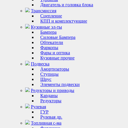
Двигатель и головка блока
Трансмиссия
Сцепление
КПП и комплектующие
Кузовные эл-ты
Бампера
Силовые Бампера
Обтекатели
Фаркопы
Фары и оптика
Кузовные прочие
Подвеска
Амортизаторы
Ступицы
Шрус
Элементы подвески
Редукторы и приводы
Карданы
Редукторы
Рулевая
ГУР
Рулевая др.
Топливная с-ма