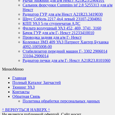
Рычаг нижний для а/м Некст А21R23-2904101
Сальник форсунки Cummins isf 2.8 5255313 для а/м
Некст
Радиатор ГУР для а/м Некст A21R23.3419030
Шрус Соболь 2217 4х4 левый 23107-2304061
КПП УАЗ 5-ти ступенчатая АДС
Фильтр воздушный УАЗ 452, 469, 3741, 3160
Бачок ГУР для а/м Г- Некст 21233410010
Проводка задняя для а/м Г- Некст
Коленвал ЗМЗ 409 УАЗ Патриот Хантер Буханка
4092-1005008-00
Стабилизатор передний машин Г- 3302 2906014
33104-2906014
Радиатор печки для а/м Г- Некст А21R23.8101060
Меню
Меню
Главная
Полный Каталог Запчастей
Тюнинг УАЗ
Контакты
Обратная Связь
Политика обработки персональных данных
^ ВЕРНУТЬСЯ НАВЕРХ ^
Не является публичной офертой. Сайт носит