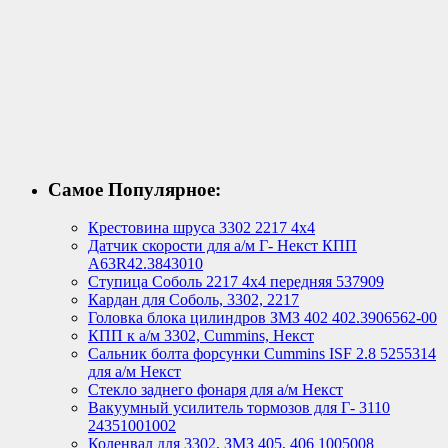
Самое Популярное:
Крестовина шруса 3302 2217 4х4
Датчик скорости для а/м Г- Некст КПП
А63R42.3843010
Ступица Соболь 2217 4х4 передняя 537909
Кардан для Соболь, 3302, 2217
Головка блока цилиндров ЗМЗ 402 402.3906562-00
КПП к а/м 3302, Cummins, Некст
Сальник болта форсунки Cummins ISF 2.8 5255314
для а/м Некст
Стекло заднего фонаря для а/м Некст
Вакуумный усилитель тормозов для Г- 3110
24351001002
Коленвал для 3302, ЗМЗ 405, 406 1005008