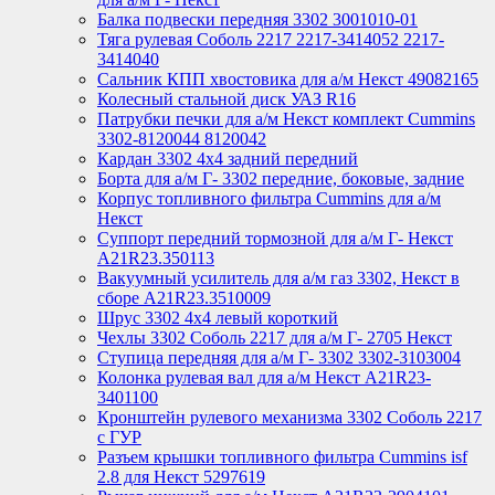
Балка подвески передняя 3302 3001010-01
Тяга рулевая Соболь 2217 2217-3414052 2217-
3414040
Сальник КПП хвостовика для а/м Некст 49082165
Колесный стальной диск УАЗ R16
Патрубки печки для а/м Некст комплект Cummins
3302-8120044 8120042
Кардан 3302 4х4 задний передний
Борта для а/м Г- 3302 передние, боковые, задние
Корпус топливного фильтра Cummins для а/м
Некст
Суппорт передний тормозной для а/м Г- Некст
А21R23.350113
Вакуумный усилитель для а/м газ 3302, Некст в
сборе A21R23.3510009
Шрус 3302 4х4 левый короткий
Чехлы 3302 Соболь 2217 для а/м Г- 2705 Некст
Ступица передняя для а/м Г- 3302 3302-3103004
Колонка рулевая вал для а/м Некст A21R23-
3401100
Кронштейн рулевого механизма 3302 Соболь 2217
с ГУР
Разъем крышки топливного фильтра Cummins isf
2.8 для Некст 5297619