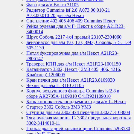
Фара для а/м Волга 31105
Радиатор Cummins isf 2.8 А073.00.010-21
А73.00.010-20 для а/м Некст
Сцепление 402 405 406 409 Cummins Некст
Рейка рулевая для а/м Г- Некст в сборе А21R23-
3400014
Шрус Соболь 2217 4х4 правый 23107-2304060
Бензонасос для а/м Уаз, Газ, ЗМЗ, Соболь, 515.1139
505.1139
Петля буксировочная для а/м Некст A21R23-
2806147
Траверса КПП для а/м Некст A21R23-1001150
Катализатор 3302, Некст ( ЗМЗ 405, 406, 4216,
Крайслер) 1206005
Кран печки для а/м Некст A21R23.8109030
Чехлы для а/м Г- 3110 31105
Корпус воздушного фильтра Cummins isf2.8 в
сборе АК2705А-1109010 С41R921109010
Блок кнопок стеклоподъемника для а/м Г- Некст
Стартер 3302 Соболь ЗМЗ УМЗ
Ступица для а\м 3302 4х4 передняя 33027-3103004
Тяга рулевая машины Г- 3302 продольная короткая
3302-3414010-11
Прокладка задней крышки цепи Cummins 5263530
для а/м Г- Некст