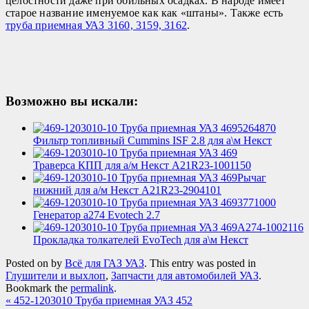
целостности даже при обильных осадках. В народе имеет
старое название именуемое как как «штаны». Также есть
труба приемная УАЗ 3160, 3159, 3162
.
Возможно вы искали:
5264870
Фильтр топливный Cummins ISF 2.8 для а\м Некст
Траверса КПП для а/м Некст A21R23-1001150
Рычаг
нижний для а/м Некст А21R23-2904101
3771000
Генератор a274 Evotech 2.7
А274-1002116
Прокладка толкателей EvoTech для а\м Некст
Posted on
by
Всё для ГАЗ УАЗ
. This entry was posted in
Глушители и выхлоп
,
Запчасти для автомобилей УАЗ
.
Bookmark the
permalink
.
«
452-1203010 Труба приемная УАЗ 452