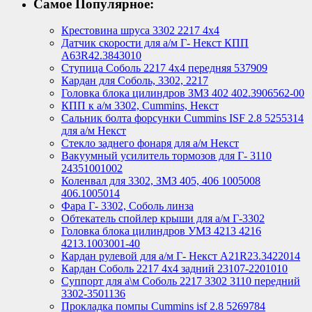
Самое Популярное:
Крестовина шруса 3302 2217 4х4
Датчик скорости для а/м Г- Некст КПП
А63R42.3843010
Ступица Соболь 2217 4х4 передняя 537909
Кардан для Соболь, 3302, 2217
Головка блока цилиндров ЗМЗ 402 402.3906562-00
КПП к а/м 3302, Cummins, Некст
Сальник болта форсунки Cummins ISF 2.8 5255314
для а/м Некст
Стекло заднего фонаря для а/м Некст
Вакуумный усилитель тормозов для Г- 3110
24351001002
Коленвал для 3302, ЗМЗ 405, 406 1005008
406.1005014
Фара Г- 3302, Соболь линза
Обтекатель спойлер крыши для а/м Г-3302
Головка блока цилиндров УМЗ 4213 4216
4213.1003001-40
Кардан рулевой для а/м Г- Некст А21R23.3422014
Кардан Соболь 2217 4х4 задний 23107-2201010
Суппорт для а\м Соболь 2217 3302 3110 передний
3302-3501136
Прокладка помпы Cummins isf 2.8 5269784