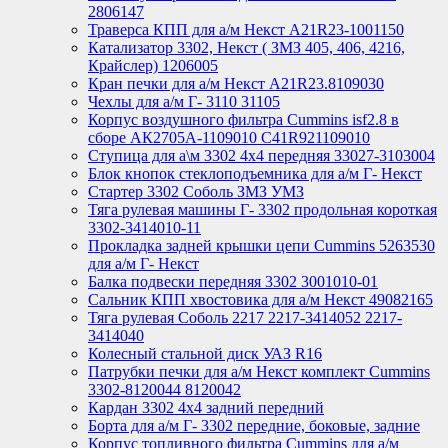
2806147
Траверса КПП для а/м Некст A21R23-1001150
Катализатор 3302, Некст ( ЗМЗ 405, 406, 4216,
Крайслер) 1206005
Кран печки для а/м Некст A21R23.8109030
Чехлы для а/м Г- 3110 31105
Корпус воздушного фильтра Cummins isf2.8 в
сборе АК2705А-1109010 С41R921109010
Ступица для а\м 3302 4х4 передняя 33027-3103004
Блок кнопок стеклоподъемника для а/м Г- Некст
Стартер 3302 Соболь ЗМЗ УМЗ
Тяга рулевая машины Г- 3302 продольная короткая
3302-3414010-11
Прокладка задней крышки цепи Cummins 5263530
для а/м Г- Некст
Балка подвески передняя 3302 3001010-01
Сальник КПП хвостовика для а/м Некст 49082165
Тяга рулевая Соболь 2217 2217-3414052 2217-
3414040
Колесный стальной диск УАЗ R16
Патрубки печки для а/м Некст комплект Cummins
3302-8120044 8120042
Кардан 3302 4х4 задний передний
Борта для а/м Г- 3302 передние, боковые, задние
Корпус топливного фильтра Cummins для а/м