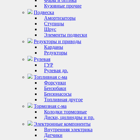
Фары и оптика
Кузовные прочие
Подвеска
Амортизаторы
Ступицы
Шрус
Элементы подвески
Редукторы и приводы
Карданы
Редукторы
Рулевая
ГУР
Рулевая др.
Топливная с-ма
Форсунки
Бензобаки
Бензонасосы
Топливная другое
Тормозная с-ма
Колодки тормозные
Диски, цилиндры и пр.
Электронные компоненты
Внутренняя электрика
Датчики