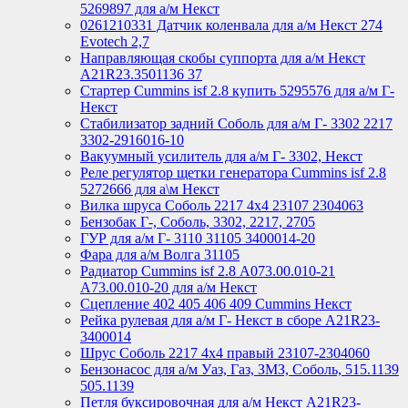
5269897 для а/м Некст
0261210331 Датчик коленвала для а/м Некст 274
Evotech 2,7
Направляющая скобы суппорта для а/м Некст
A21R23.3501136 37
Стартер Cummins isf 2.8 купить 5295576 для а/м Г-
Некст
Стабилизатор задний Соболь для а/м Г- 3302 2217
3302-2916016-10
Вакуумный усилитель для а/м Г- 3302, Некст
Реле регулятор щетки генератора Cummins isf 2.8
5272666 для а\м Некст
Вилка шруса Соболь 2217 4х4 23107 2304063
Бензобак Г-, Соболь, 3302, 2217, 2705
ГУР для а/м Г- 3110 31105 3400014-20
Фара для а/м Волга 31105
Радиатор Cummins isf 2.8 А073.00.010-21
А73.00.010-20 для а/м Некст
Сцепление 402 405 406 409 Cummins Некст
Рейка рулевая для а/м Г- Некст в сборе А21R23-
3400014
Шрус Соболь 2217 4х4 правый 23107-2304060
Бензонасос для а/м Уаз, Газ, ЗМЗ, Соболь, 515.1139
505.1139
Петля буксировочная для а/м Некст A21R23-