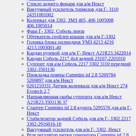
Стекло заднего фонаря для а/м Некст
Вакуумный усилитель тормозов для Г- 3110
24351001002
Коленвал для 3302, ЗМЗ 405, 406 1005008
406.1005014
Фара Г- 3302, Соболь линза
Обтекатель спойлер крыши для а/м Г-3302
Головка блока цилиндров УМЗ 4213 4216
4213.1003001-40
Кардан рулевой для а/м Г- Некст А21R23.3422014
Кардан Соболь 2217 4х4 задний 23107-2201010
Суппорт для а\м Соболь 2217 3302 3110 передний
3302-3501136
Прокладка помпы Cummins isf 2.8 5269784
5269897 для а/м Некст
0261210331 Датчик коленвала для а/м Некст 274
Evotech 2,7
Направляющая скобы суппорта для а/м Некст
A21R23.3501136 37
Стартер Cummins isf 2.8 купить 5295576 для а/м Г-
Некст
Стабилизатор задний Соболь для а/м Г- 3302 2217
3302-2916016-10
Вакуумный усилитель для а/м Г- 3302, Некст
Реле регулятор щетки генератора Cummins isf 2.8