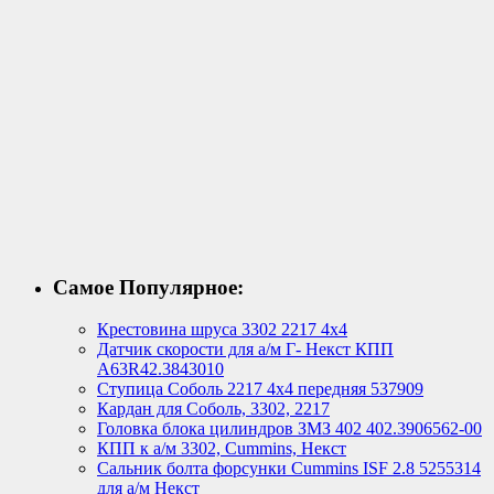
Самое Популярное:
Крестовина шруса 3302 2217 4х4
Датчик скорости для а/м Г- Некст КПП
А63R42.3843010
Ступица Соболь 2217 4х4 передняя 537909
Кардан для Соболь, 3302, 2217
Головка блока цилиндров ЗМЗ 402 402.3906562-00
КПП к а/м 3302, Cummins, Некст
Сальник болта форсунки Cummins ISF 2.8 5255314
для а/м Некст