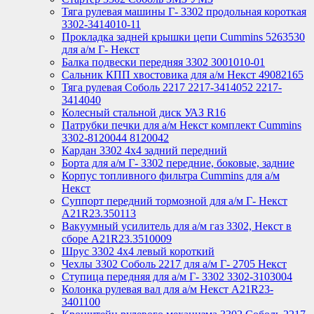
Тяга рулевая машины Г- 3302 продольная короткая
3302-3414010-11
Прокладка задней крышки цепи Cummins 5263530
для а/м Г- Некст
Балка подвески передняя 3302 3001010-01
Сальник КПП хвостовика для а/м Некст 49082165
Тяга рулевая Соболь 2217 2217-3414052 2217-
3414040
Колесный стальной диск УАЗ R16
Патрубки печки для а/м Некст комплект Cummins
3302-8120044 8120042
Кардан 3302 4х4 задний передний
Борта для а/м Г- 3302 передние, боковые, задние
Корпус топливного фильтра Cummins для а/м
Некст
Суппорт передний тормозной для а/м Г- Некст
А21R23.350113
Вакуумный усилитель для а/м газ 3302, Некст в
сборе A21R23.3510009
Шрус 3302 4х4 левый короткий
Чехлы 3302 Соболь 2217 для а/м Г- 2705 Некст
Ступица передняя для а/м Г- 3302 3302-3103004
Колонка рулевая вал для а/м Некст A21R23-
3401100