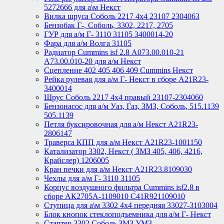
5272666 для а\м Некст
Вилка шруса Соболь 2217 4х4 23107 2304063
Бензобак Г-, Соболь, 3302, 2217, 2705
ГУР для а/м Г- 3110 31105 3400014-20
Фара для а/м Волга 31105
Радиатор Cummins isf 2.8 А073.00.010-21
А73.00.010-20 для а/м Некст
Сцепление 402 405 406 409 Cummins Некст
Рейка рулевая для а/м Г- Некст в сборе А21R23-
3400014
Шрус Соболь 2217 4х4 правый 23107-2304060
Бензонасос для а/м Уаз, Газ, ЗМЗ, Соболь, 515.1139
505.1139
Петля буксировочная для а/м Некст A21R23-
2806147
Траверса КПП для а/м Некст A21R23-1001150
Катализатор 3302, Некст ( ЗМЗ 405, 406, 4216,
Крайслер) 1206005
Кран печки для а/м Некст A21R23.8109030
Чехлы для а/м Г- 3110 31105
Корпус воздушного фильтра Cummins isf2.8 в
сборе АК2705А-1109010 С41R921109010
Ступица для а\м 3302 4х4 передняя 33027-3103004
Блок кнопок стеклоподъемника для а/м Г- Некст
Стартер 3302 Соболь ЗМЗ УМЗ