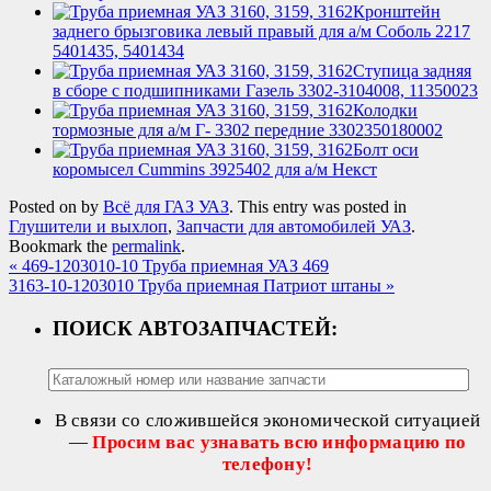
Кронштейн
заднего брызговика левый правый для а/м Соболь 2217
5401435, 5401434
Ступица задняя
в сборе с подшипниками Газель 3302‑3104008, 11350023
Колодки
тормозные для а/м Г- 3302 передние 3302350180002
Болт оси
коромысел Cummins 3925402 для а/м Некст
Posted on
by
Всё для ГАЗ УАЗ
. This entry was posted in
Глушители и выхлоп
,
Запчасти для автомобилей УАЗ
.
Bookmark the
permalink
.
«
469-1203010-10 Труба приемная УАЗ 469
3163-10-1203010 Труба приемная Патриот штаны
»
ПОИСК АВТОЗАПЧАСТЕЙ:
В связи со сложившейся экономической ситуацией
—
Просим вас узнавать всю информацию по
телефону!