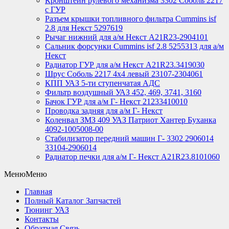
Кронштейн рулевого механизма 3302 Соболь 2217
с ГУР
Разъем крышки топливного фильтра Cummins isf
2.8 для Некст 5297619
Рычаг нижний для а/м Некст А21R23-2904101
Сальник форсунки Cummins isf 2.8 5255313 для а/м
Некст
Радиатор ГУР для а/м Некст A21R23.3419030
Шрус Соболь 2217 4х4 левый 23107-2304061
КПП УАЗ 5-ти ступенчатая АДС
Фильтр воздушный УАЗ 452, 469, 3741, 3160
Бачок ГУР для а/м Г- Некст 21233410010
Проводка задняя для а/м Г- Некст
Коленвал ЗМЗ 409 УАЗ Патриот Хантер Буханка
4092-1005008-00
Стабилизатор передний машин Г- 3302 2906014
33104-2906014
Радиатор печки для а/м Г- Некст А21R23.8101060
Меню
Меню
Главная
Полный Каталог Запчастей
Тюнинг УАЗ
Контакты
Обратная Связь