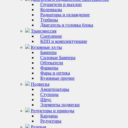
Глушители и выхлоп
Коленвалы
Радиаторы и охлаждение
Турбины
Двигатель и головка блока
Трансмиссия
Сцепление
КПП и комплектующие
Кузовные эл-ты
Бампера
Силовые Бампера
Обтекатели
Фаркопы
Фары и оптика
Кузовные прочие
Подвеска
Амортизаторы
Ступицы
Шрус
Элементы подвески
Редукторы и приводы
Карданы
Редукторы
Рулевая