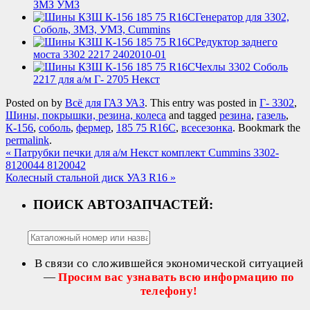
ЗМЗ УМЗ
Генератор для 3302,
Соболь, ЗМЗ, УМЗ, Cummins
Редуктор заднего
моста 3302 2217 2402010-01
Чехлы 3302 Соболь
2217 для а/м Г- 2705 Некст
Posted on
by
Всё для ГАЗ УАЗ
. This entry was posted in
Г- 3302
,
Шины, покрышки, резина, колеса
and tagged
резина
,
газель
,
К-156
,
соболь
,
фермер
,
185 75 R16C
,
всесезонка
. Bookmark the
permalink
.
«
Патрубки печки для а/м Некст комплект Cummins 3302-
8120044 8120042
Колесный стальной диск УАЗ R16
»
ПОИСК АВТОЗАПЧАСТЕЙ:
В связи со сложившейся экономической ситуацией
—
Просим вас узнавать всю информацию по
телефону!