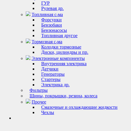
ГУР
Рулевая др.
Топливная с-ма
Форсунки
Бензобаки
Бензонасосы
Топливная другое
Тормозная с-ма
Колодки тормозные
Диски, цилиндры и пр.
Электронные компоненты
Внутренняя электрика
Датчики
Генераторы
Стартеры
Электрика др.
Фильтры
Шины, покрышки, резина, колеса
Прочее
Смазочные и охлаждающие жидкости
Чехлы