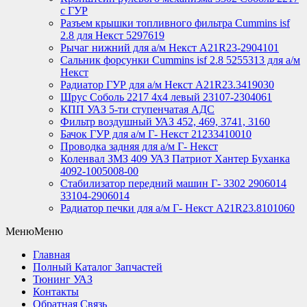
с ГУР
Разъем крышки топливного фильтра Cummins isf
2.8 для Некст 5297619
Рычаг нижний для а/м Некст А21R23-2904101
Сальник форсунки Cummins isf 2.8 5255313 для а/м
Некст
Радиатор ГУР для а/м Некст A21R23.3419030
Шрус Соболь 2217 4х4 левый 23107-2304061
КПП УАЗ 5-ти ступенчатая АДС
Фильтр воздушный УАЗ 452, 469, 3741, 3160
Бачок ГУР для а/м Г- Некст 21233410010
Проводка задняя для а/м Г- Некст
Коленвал ЗМЗ 409 УАЗ Патриот Хантер Буханка
4092-1005008-00
Стабилизатор передний машин Г- 3302 2906014
33104-2906014
Радиатор печки для а/м Г- Некст А21R23.8101060
Меню
Меню
Главная
Полный Каталог Запчастей
Тюнинг УАЗ
Контакты
Обратная Связь