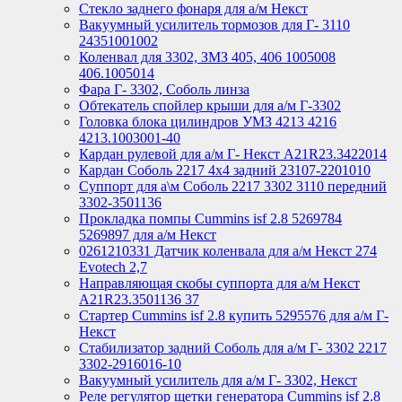
Стекло заднего фонаря для а/м Некст
Вакуумный усилитель тормозов для Г- 3110
24351001002
Коленвал для 3302, ЗМЗ 405, 406 1005008
406.1005014
Фара Г- 3302, Соболь линза
Обтекатель спойлер крыши для а/м Г-3302
Головка блока цилиндров УМЗ 4213 4216
4213.1003001-40
Кардан рулевой для а/м Г- Некст А21R23.3422014
Кардан Соболь 2217 4х4 задний 23107-2201010
Суппорт для а\м Соболь 2217 3302 3110 передний
3302-3501136
Прокладка помпы Cummins isf 2.8 5269784
5269897 для а/м Некст
0261210331 Датчик коленвала для а/м Некст 274
Evotech 2,7
Направляющая скобы суппорта для а/м Некст
A21R23.3501136 37
Стартер Cummins isf 2.8 купить 5295576 для а/м Г-
Некст
Стабилизатор задний Соболь для а/м Г- 3302 2217
3302-2916016-10
Вакуумный усилитель для а/м Г- 3302, Некст
Реле регулятор щетки генератора Cummins isf 2.8