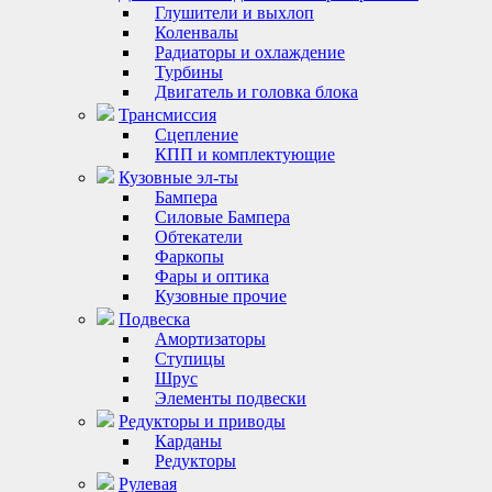
Глушители и выхлоп
Коленвалы
Радиаторы и охлаждение
Турбины
Двигатель и головка блока
Трансмиссия
Сцепление
КПП и комплектующие
Кузовные эл-ты
Бампера
Силовые Бампера
Обтекатели
Фаркопы
Фары и оптика
Кузовные прочие
Подвеска
Амортизаторы
Ступицы
Шрус
Элементы подвески
Редукторы и приводы
Карданы
Редукторы
Рулевая