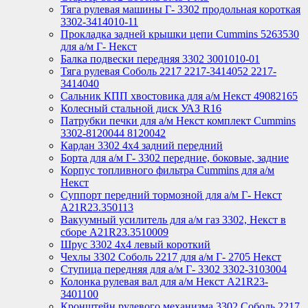
Тяга рулевая машины Г- 3302 продольная короткая
3302-3414010-11
Прокладка задней крышки цепи Cummins 5263530
для а/м Г- Некст
Балка подвески передняя 3302 3001010-01
Тяга рулевая Соболь 2217 2217-3414052 2217-
3414040
Сальник КПП хвостовика для а/м Некст 49082165
Колесный стальной диск УАЗ R16
Патрубки печки для а/м Некст комплект Cummins
3302-8120044 8120042
Кардан 3302 4х4 задний передний
Борта для а/м Г- 3302 передние, боковые, задние
Корпус топливного фильтра Cummins для а/м
Некст
Суппорт передний тормозной для а/м Г- Некст
А21R23.350113
Вакуумный усилитель для а/м газ 3302, Некст в
сборе A21R23.3510009
Шрус 3302 4х4 левый короткий
Чехлы 3302 Соболь 2217 для а/м Г- 2705 Некст
Ступица передняя для а/м Г- 3302 3302-3103004
Колонка рулевая вал для а/м Некст A21R23-
3401100
Кронштейн рулевого механизма 3302 Соболь 2217