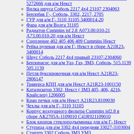
5272666 для а\м Некст
Вилка шруса Соболь 2217 4х4 23107 2304063
Бензобак Г-, Соболь, 3302, 2217, 2705
ГУР для а/м Г- 3110 31105 3400014-20
Фара для а/м Волга 31105
Радиатор Cummins isf 2.8 А073.00.010-21
А73.00.010-20 для а/м Некст
Сцепление 402 405 406 409 Cummins Некст
Рейка рулевая для а/м Г- Некст в сборе А21R23-
3400014
Шрус Соболь 2217 4х4 правый 23107-2304060
Бензонасос для а/м Уаз, Газ, ЗМЗ, Соболь, 515.1139
505.1139
Петля буксировочная для а/м Некст A21R23-
2806147
Траверса КПП для а/м Некст A21R23-1001150
Катализатор 3302, Некст ( ЗМЗ 405, 406, 4216,
Крайслер) 1206005
Кран печки для а/м Некст A21R23.8109030
Чехлы для а/м Г- 3110 31105
Корпус воздушного фильтра Cummins isf2.8 в
сборе АК2705А-1109010 С41R921109010
Блок кнопок стеклоподъемника для а/м Г- Некст
Ступица для а\м 3302 4х4 передняя 33027-3103004
Стартер 3302 Соболь ЗМЗ УМЗ