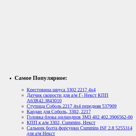
Самое Популярное:
Крестовина шруса 3302 2217 4х4
Датчик скорости для а/м Г- Некст КПП
А63R42.3843010
Ступица Соболь 2217 4х4 передняя 537909
Кардан для Соболь, 3302, 2217
Головка блока цилиндров ЗМЗ 402 402.3906562-00
КПП к а/м 3302, Cummins, Некст
Сальник болта форсунки Cummins ISF 2.8 5255314
для а/м Некст